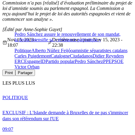
Commission n’a pas [réalisé] d’évaluation préliminaire du projet de
loi d’amnistie soumis au parlement espagnol. La Commission a
reçu aujourd’hui le projet de loi des autorités espagnoles et vient de
commencer son analyse »
.
[Édité par Anne-Sophie Gayet]
Pedro Sánchez assure le renouvellement de son mandat,
Nov 15, 2023 -
la droite intensifie sa « résistance patriotique »
Dernière mise à jour: Nov 15, 2023 -
18:07
22:38
Politique
Alberto Núñez Feijóo
amnistie séparatistes catalans
Carles Puigdemont
Catalogne
Ciudadanos
Didier Reynders
ERC
Espagne
ID
Partido popular
Pedro Sánchez
PPE
PSOE
Victor Orban
Print
Partager
LES PLUS LUS
POLITIQUE
EXCLUSIF : L'Islande demande à Bruxelles de ne pas s'immiscer
dans son référendum sur l'UE
09:07