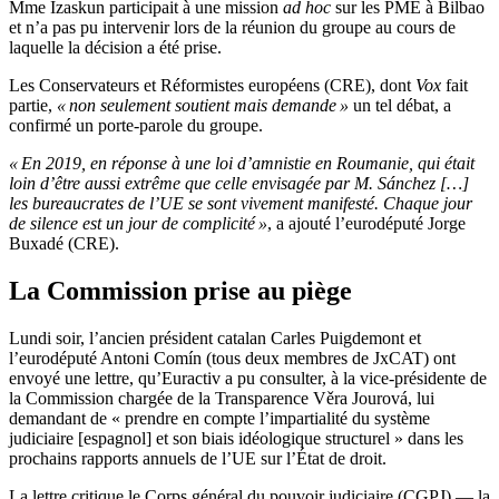
Mme Izaskun participait à une mission
ad hoc
sur les PME à Bilbao
et n’a pas pu intervenir lors de la réunion du groupe au cours de
laquelle la décision a été prise.
Les Conservateurs et Réformistes européens (CRE), dont
Vox
fait
partie,
« non seulement soutient mais demande »
un tel débat, a
confirmé un porte-parole du groupe.
« En 2019, en réponse à une loi d’amnistie en Roumanie, qui était
loin d’être aussi extrême que celle envisagée par M. Sánchez […]
les bureaucrates de l’UE se sont vivement manifesté. Chaque jour
de silence est un jour de complicité »
, a ajouté l’eurodéputé Jorge
Buxadé (CRE).
La Commission prise au piège
Lundi soir, l’ancien président catalan Carles Puigdemont et
l’eurodéputé Antoni Comín (tous deux membres de JxCAT) ont
envoyé une lettre, qu’Euractiv a pu consulter, à la vice-présidente de
la Commission chargée de la Transparence Věra Jourová, lui
demandant de « prendre en compte l’impartialité du système
judiciaire [espagnol] et son biais idéologique structurel » dans les
prochains rapports annuels de l’UE sur l’État de droit.
La lettre critique le Corps général du pouvoir judiciaire (CGPJ) — la