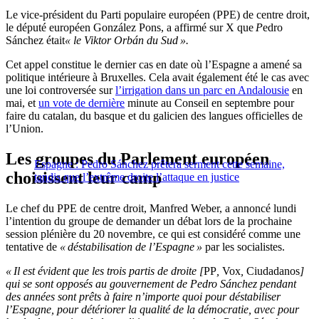
Le vice-président du Parti populaire européen (PPE) de centre droit,
le député européen González Pons, a affirmé sur X que
P
edro
Sánchez était
« le Viktor Orbán du Sud ».
Cet appel constitue le dernier cas en date où l’Espagne a amené sa
politique intérieure à Bruxelles. Cela avait également été le cas avec
une loi controversée sur
l’irrigation dans un parc en Andalousie
en
mai, et
un vote de dernière
minute au Conseil en septembre pour
faire du catalan, du basque et du galicien des langues officielles de
l’Union.
Les groupes du Parlement européen
Espagne : Pedro Sánchez prêtera serment cette semaine,
choisissent leur camp
tandis que l’extrême droite l’attaque en justice
Le chef du PPE de centre droit, Manfred Weber, a annoncé lundi
l’intention du groupe de demander un débat lors de la prochaine
session plénière du 20 novembre, ce qui est considéré comme une
tentative de
« déstabilisation de l’Espagne »
par les socialistes.
« Il est évident que les trois partis de droite [
PP
,
Vox
,
Ciudadanos
]
qui se sont opposés au gouvernement de Pedro Sánchez pendant
des années sont prêts à faire n’importe quoi pour déstabiliser
l’Espagne, pour détériorer la qualité de la démocratie, avec pour