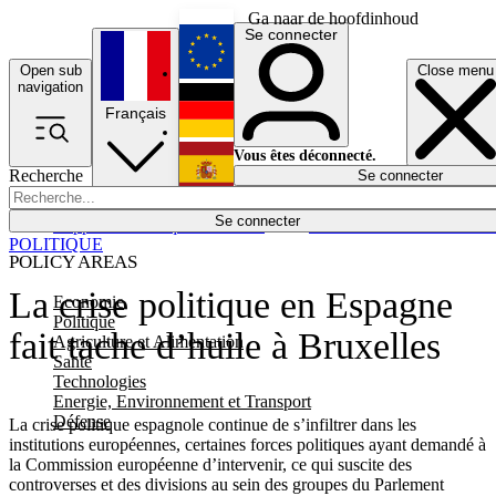
Ga naar de hoofdinhoud
Se connecter
Open sub
Close menu
English
navigation
Français
Deutsch
Vous êtes déconnecté.
Recherche
Se connecter
Español
Lumières éteintes
Se connecter
Rapporteur
Politique
Économie
Newsletters
Evénements
Em
POLITIQUE
POLICY AREAS
La crise politique en Espagne
Economie
Politique
fait tache d’huile à Bruxelles
Agriculture et Alimentation
Santé
Technologies
Energie, Environnement et Transport
Défense
La crise politique espagnole continue de s’infiltrer dans les
institutions européennes, certaines forces politiques ayant demandé à
la Commission européenne d’intervenir, ce qui suscite des
controverses et des divisions au sein des groupes du Parlement