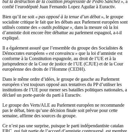
but la destruction de la coalition progressiste de Pedro Sánchez »
, a
confié l’eurodéputé Juan Fernando Lopez Aguilar à Euractiv.
Bien qu’il ne soit
« pas opposé à la tenue d’un débat »
, le groupe
socialiste critique le fait que les débats aux Parlement européen sont
utilisés comme des
« outils politique »,
dans la mesure où la loi
d’amnistie doit encore être débattue au parlement espagnol, a-t-il
expliqué.
Il a également assuré que l’ensemble du groupe des Socialistes &
Démocrates européens
« est convaincu »
que la loi d’amnistie est
conforme à la Constitution espagnole, au droit de l’UE et à la
jurisprudence de la Cour de justice de l’UE (CJUE) et de la Cour
européenne des droits de l’Homme (CEDH).
Dans le même ordre d’idées, le groupe de gauche au Parlement
européen s’est toujours opposé aux tentatives du PP d’utiliser les
institutions de l’UE pour mener ses batailles politiques nationales, a
déclaré un porte-parole du parti à Euractiv.
Le groupe des Verts/ALE au Parlement européen ne recommande
pas le débat, bien qu’une décision finale soit prévue pour cette
semaine, affirme des sources du groupe.
Ce n’est pas une surprise, puisque le parti indépendantiste catalan
ERC, qui fait partie de l’accord d’amnistie controversé, est membre