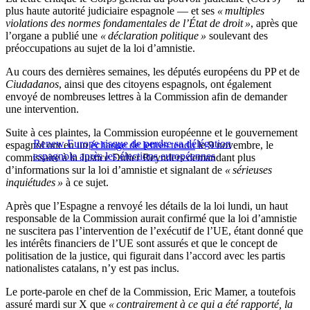
plus haute autorité judiciaire espagnole — et ses
« multiples
violations des normes fondamentales de l’État de droit »
, après que
l’organe a publié une
« déclaration politique »
soulevant des
préoccupations au sujet de la loi d’amnistie.
Au cours des dernières semaines, les députés européens du PP et de
Ciudadanos
, ainsi que des citoyens espagnols, ont également
envoyé de nombreuses lettres à la Commission afin de demander
une intervention.
Suite à ces plaintes, la Commission européenne et le gouvernement
Renew Europe risque de perdre sa délégation
espagnol ont eu un
échange de lettres tendu
le 9 novembre, le
espagnole après les élections européennes
commissaire à la Justice Didier Reynders demandant plus
d’informations sur la loi d’amnistie et signalant de
« sérieuses
inquiétudes »
à ce sujet.
Après que l’Espagne a renvoyé les détails de la loi lundi, un haut
responsable de la Commission aurait confirmé que la loi d’amnistie
ne suscitera pas l’intervention de l’exécutif de l’UE, étant donné que
les intérêts financiers de l’UE sont assurés et que le concept de
politisation de la justice, qui figurait dans l’accord avec les partis
nationalistes catalans, n’y est pas inclus.
Le porte-parole en chef de la Commission, Eric Mamer, a toutefois
assuré mardi sur X que
« contrairement à ce qui a été rapporté, la