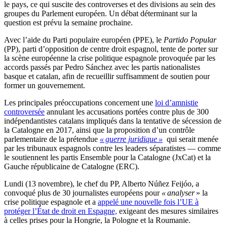
le pays, ce qui suscite des controverses et des divisions au sein des
groupes du Parlement européen. Un débat déterminant sur la
question est prévu la semaine prochaine.
Avec l’aide du Parti populaire européen (PPE), le
Partido Popular
(PP), parti d’opposition de centre droit espagnol, tente de porter sur
la scène européenne la crise politique espagnole provoquée par les
accords passés par Pedro Sánchez avec les partis nationalistes
basque et catalan, afin de recueillir suffisamment de soutien pour
former un gouvernement.
Les principales préoccupations concernent une
loi d’amnistie
controversée
annulant les accusations portées contre plus de 300
indépendantistes catalans impliqués dans la tentative de sécession de
la Catalogne en 2017, ainsi que la proposition d’un contrôle
parlementaire de la prétendue
« guerre juridique »
qui serait menée
par les tribunaux espagnols contre les leaders séparatistes — comme
le soutiennent les partis Ensemble pour la Catalogne (JxCat) et la
Gauche républicaine de Catalogne (ERC).
Lundi (13 novembre), le chef du PP, Alberto Núñez Feijóo, a
convoqué plus de 30 journalistes européens pour
« analyser
» la
crise politique espagnole et a
appelé une nouvelle fois l’UE à
protéger l’État de droit en Espagne,
exigeant des mesures similaires
à celles prises pour la Hongrie, la Pologne et la Roumanie.