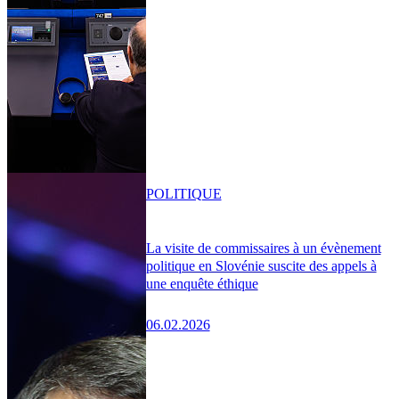
POLITIQUE
La visite de commissaires à un évènement
politique en Slovénie suscite des appels à
une enquête éthique
06.02.2026