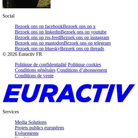
Social
Bezoek ons op facebook
Bezoek ons op x
Bezoek ons op linkedin
Bezoek ons op youtube
Bezoek ons op rss-feed
Bezoek ons op instagram
Bezoek ons op mastodon
Bezoek ons op telegram
Bezoek ons op bluesky
Bezoek ons op threads
©
2026
Euractiv FR
Politique de confidentialité
Politique cookies
Conditions générales
Conditions d’abonnement
Conditions de vente
Services
Media Solutions
Projets publics européens
Evénements