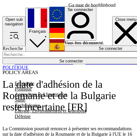
Ga naar de hoofdinhoud
Se connecter
Open sub
Close menu
English
navigation
Français
Deutsch
Vous êtes déconnecté.
Recherche
Se connecter
Español
Lumières éteintes
Se connecter
Rapporteur
Politique
Économie
Newsletters
Evénements
Em
POLITIQUE
POLICY AREAS
La date d'adhésion de la
Economie
Politique
Roumanie et de la Bulgarie
Agriculture et Alimentation
Santé
reste incertaine [FR]
Technologies
Energie, Environnement et Transport
Défense
La Commission pourrait renoncer à présenter ses recommandations
sur la date d'adhésion de la Roumanie et de la Bulgarie à l'UE le 16