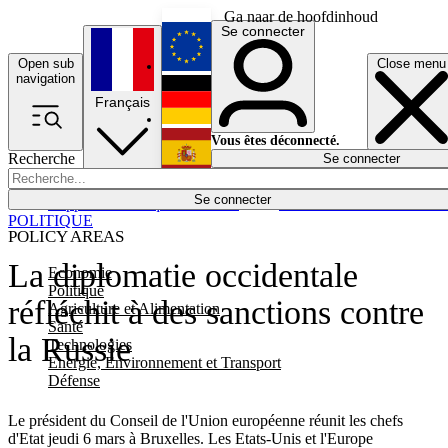
Ga naar de hoofdinhoud
Se connecter
Open sub
Close menu
English
navigation
Français
Deutsch
Vous êtes déconnecté.
Recherche
Se connecter
Español
Lumières éteintes
Se connecter
Rapporteur
Politique
Économie
Newsletters
Evénements
Em
POLITIQUE
POLICY AREAS
La diplomatie occidentale
Economie
Politique
réfléchit à des sanctions contre
Agriculture et Alimentation
Santé
la Russie
Technologies
Energie, Environnement et Transport
Défense
Le président du Conseil de l'Union européenne réunit les chefs
d'Etat jeudi 6 mars à Bruxelles. Les Etats-Unis et l'Europe