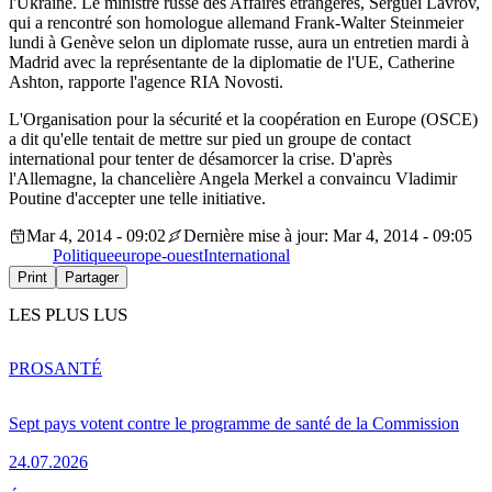
l'Ukraine. Le ministre russe des Affaires étrangères, Sergueï Lavrov,
qui a rencontré son homologue allemand Frank-Walter Steinmeier
lundi à Genève selon un diplomate russe, aura un entretien mardi à
Madrid avec la représentante de la diplomatie de l'UE, Catherine
Ashton, rapporte l'agence RIA Novosti.
L'Organisation pour la sécurité et la coopération en Europe (OSCE)
a dit qu'elle tentait de mettre sur pied un groupe de contact
international pour tenter de désamorcer la crise. D'après
l'Allemagne, la chancelière Angela Merkel a convaincu Vladimir
Poutine d'accepter une telle initiative.
Mar 4, 2014 - 09:02
Dernière mise à jour: Mar 4, 2014 - 09:05
Politique
europe-ouest
International
Print
Partager
LES PLUS LUS
PRO
SANTÉ
Sept pays votent contre le programme de santé de la Commission
24.07.2026