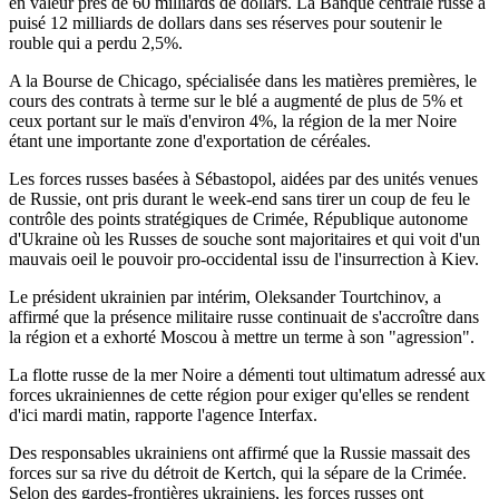
en valeur près de 60 milliards de dollars. La Banque centrale russe a
puisé 12 milliards de dollars dans ses réserves pour soutenir le
rouble qui a perdu 2,5%.
A la Bourse de Chicago, spécialisée dans les matières premières, le
cours des contrats à terme sur le blé a augmenté de plus de 5% et
ceux portant sur le maïs d'environ 4%, la région de la mer Noire
étant une importante zone d'exportation de céréales.
Les forces russes basées à Sébastopol, aidées par des unités venues
de Russie, ont pris durant le week-end sans tirer un coup de feu le
contrôle des points stratégiques de Crimée, République autonome
d'Ukraine où les Russes de souche sont majoritaires et qui voit d'un
mauvais oeil le pouvoir pro-occidental issu de l'insurrection à Kiev.
Le président ukrainien par intérim, Oleksander Tourtchinov, a
affirmé que la présence militaire russe continuait de s'accroître dans
la région et a exhorté Moscou à mettre un terme à son "agression".
La flotte russe de la mer Noire a démenti tout ultimatum adressé aux
forces ukrainiennes de cette région pour exiger qu'elles se rendent
d'ici mardi matin, rapporte l'agence Interfax.
Des responsables ukrainiens ont affirmé que la Russie massait des
forces sur sa rive du détroit de Kertch, qui la sépare de la Crimée.
Selon des gardes-frontières ukrainiens, les forces russes ont