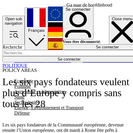
Ga naar de hoofdinhoud
Se connecter
Open sub
Close menu
English
navigation
Français
Deutsch
Vous êtes déconnecté.
Recherche
Se connecter
Español
Lumières éteintes
Se connecter
Rapporteur
Politique
Économie
Newsletters
Evénements
Em
POLITIQUE
POLICY AREAS
Les six pays fondateurs veulent
Economie
Politique
plus d’Europe y compris sans
Agriculture et Alimentation
Santé
tous les 28
Technologies
Energie, Environnement et Transport
Défense
Les six pays fondateurs de la Communauté européenne, devenue
ensuite l’Union européenne, ont dit mardi à Rome être prêts à