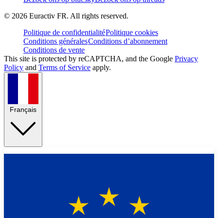
©
2026
Euractiv FR. All rights reserved.
Politique de confidentialité
Politique cookies
Conditions générales
Conditions d’abonnement
Conditions de vente
This site is protected by reCAPTCHA, and the Google
Privacy
Policy
and
Terms of Service
apply.
Français