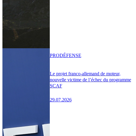
PRO
DÉFENSE
Le projet franco-allemand de moteur,
nouvelle victime de l’échec du programme
SCAF
29.07.2026