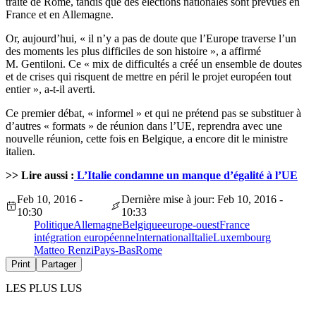
traité de Rome, tandis que des élections nationales sont prévues en
France et en Allemagne.
Or, aujourd’hui, « il n’y a pas de doute que l’Europe traverse l’un
des moments les plus difficiles de son histoire », a affirmé
M. Gentiloni. Ce « mix de difficultés a créé un ensemble de doutes
et de crises qui risquent de mettre en péril le projet européen tout
entier », a-t-il averti.
Ce premier débat, « informel » et qui ne prétend pas se substituer à
d’autres « formats » de réunion dans l’UE, reprendra avec une
nouvelle réunion, cette fois en Belgique, a encore dit le ministre
italien.
>> Lire aussi :
L’Italie condamne un manque d’égalité à l’UE
Feb 10, 2016 -
Dernière mise à jour: Feb 10, 2016 -
10:30
10:33
Politique
Allemagne
Belgique
europe-ouest
France
intégration européenne
International
Italie
Luxembourg
Matteo Renzi
Pays-Bas
Rome
Print
Partager
LES PLUS LUS