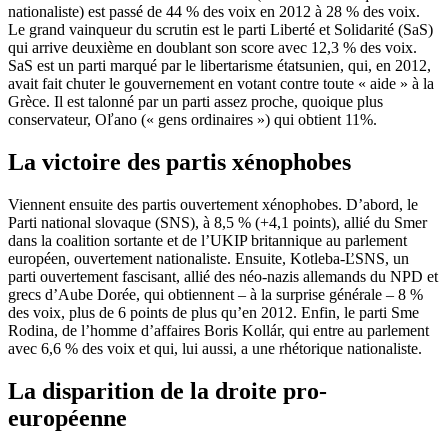
nationaliste) est passé de 44 % des voix en 2012 à 28 % des voix.
Le grand vainqueur du scrutin est le parti Liberté et Solidarité (SaS)
qui arrive deuxième en doublant son score avec 12,3 % des voix.
SaS est un parti marqué par le libertarisme étatsunien, qui, en 2012,
avait fait chuter le gouvernement en votant contre toute « aide » à la
Grèce. Il est talonné par un parti assez proche, quoique plus
conservateur, Oľano (« gens ordinaires ») qui obtient 11%.
La victoire des partis xénophobes
Viennent ensuite des partis ouvertement xénophobes. D’abord, le
Parti national slovaque (SNS), à 8,5 % (+4,1 points), allié du Smer
dans la coalition sortante et de l’UKIP britannique au parlement
européen, ouvertement nationaliste. Ensuite, Kotleba-ĽSNS, un
parti ouvertement fascisant, allié des néo-nazis allemands du NPD et
grecs d’Aube Dorée, qui obtiennent – à la surprise générale – 8 %
des voix, plus de 6 points de plus qu’en 2012. Enfin, le parti Sme
Rodina, de l’homme d’affaires Boris Kollár, qui entre au parlement
avec 6,6 % des voix et qui, lui aussi, a une rhétorique nationaliste.
La disparition de la droite pro-
européenne