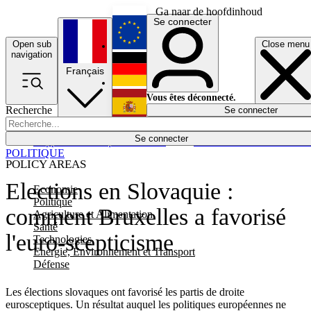
Ga naar de hoofdinhoud
Se connecter
Open sub
Close menu
English
navigation
Français
Deutsch
Vous êtes déconnecté.
Recherche
Se connecter
Español
Lumières éteintes
Se connecter
Rapporteur
Politique
Économie
Newsletters
Evénements
Em
POLITIQUE
POLICY AREAS
Elections en Slovaquie :
Economie
Politique
comment Bruxelles a favorisé
Agriculture et Alimentation
Santé
l'euro-scepticisme
Technologies
Energie, Environnement et Transport
Défense
Les élections slovaques ont favorisé les partis de droite
eurosceptiques. Un résultat auquel les politiques européennes ne