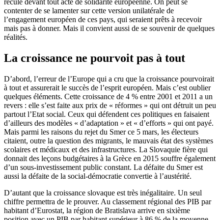
recule devant tout acte de solidarité européenne. On peut se
contenter de se lamenter sur cette version unilatérale de
l’engagement européen de ces pays, qui seraient prêts à recevoir
mais pas à donner. Mais il convient aussi de se souvenir de quelques
réalités.
La croissance ne pourvoit pas à tout
D’abord, l’erreur de l’Europe qui a cru que la croissance pourvoirait
à tout et assurerait le succès de l’esprit européen. Mais c’est oublier
quelques éléments. Cette croissance de 4 % entre 2001 et 2011 a un
revers : elle s’est faite aux prix de « réformes » qui ont détruit un peu
partout l’Etat social. Ceux qui défendent ces politiques en faisaient
d’ailleurs des modèles « d’adaptation » et « d’efforts » qui ont payé.
Mais parmi les raisons du rejet du Smer ce 5 mars, les électeurs
citaient, outre la question des migrants, le mauvais état des systèmes
scolaires et médicaux et des infrastructures. La Slovaquie fière qui
donnait des leçons budgétaires à la Grèce en 2015 souffre également
d’un sous-investissement public constant. La défaite du Smer est
aussi la défaite de la social-démocratie convertie à l’austérité.
D’autant que la croissance slovaque est très inégalitaire. Un seul
chiffre permettra de le prouver. Au classement régional des PIB par
habitant d’Eurostat, la région de Bratislava arrive en sixième
position avec un PIB par habitant supérieur à 86 % de la moyenne