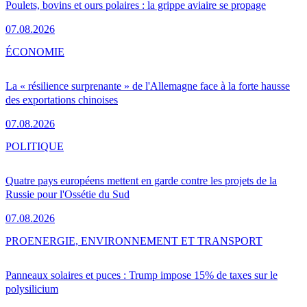
Poulets, bovins et ours polaires : la grippe aviaire se propage
07.08.2026
ÉCONOMIE
La « résilience surprenante » de l'Allemagne face à la forte hausse
des exportations chinoises
07.08.2026
POLITIQUE
Quatre pays européens mettent en garde contre les projets de la
Russie pour l'Ossétie du Sud
07.08.2026
PRO
ENERGIE, ENVIRONNEMENT ET TRANSPORT
Panneaux solaires et puces : Trump impose 15% de taxes sur le
polysilicium