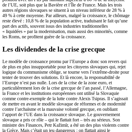
de l’UE, soit plus que la Bavière et l’Île de France. Mais les trois
autres régions slovaques se situent à un niveau inférieur de 28 % à
49 % à cette moyenne. Par ailleurs, malgré la croissance, le chômage
reste élevé : 10,8 % de la population active, traduisant le fait qu’une
part des actifs, souvent issus des industries traditionnelles
« liquidées » par la modernisation, mais aussi des minorités, comme
les Roms, ne profitent guère de la croissance.
Les dividendes de la crise grecque
Le modèle de croissance promu par l’Europe a donc son revers qui
de plus en plus insupportable pour les citoyens slovaques qui, rejet
logique du communisme oblige, se tourne vers l’extrême-droite pour
tenter de trouver des solutions. Et là encore, la responsabilité de
l’Europe n’est pas nulle. Lors de la crise de la zone euro, et
particulièrement lors de la crise grecque de l’an passé, l’Allemagne,
la France et les institutions européennes ont utilisé la Slovaquie
comme contre-exemple de la lutte contre Alexis Tsipras. Il s’agissait
de mettre en avant le modèle slovaque de réformes et de modernité
contre l’archaïsme et la mauvaise volonté grecque, en oubliant
l’apport de l’UE dans la croissance slovaque. Le gouvernement
slovaque a pris ce rôle – qui le flattait fort – très au sérieux. Son
ministre des Finances, Petr Kažimír, a été un des plus violents contre
la Grèce. Mais c’était un jeu dangereux : on flattait ainsi le