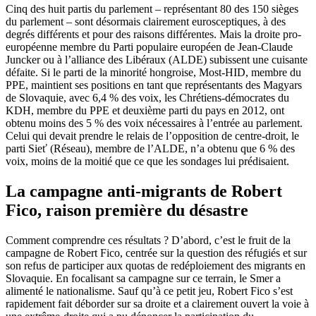
Cinq des huit partis du parlement – représentant 80 des 150 sièges
du parlement – sont désormais clairement eurosceptiques, à des
degrés différents et pour des raisons différentes. Mais la droite pro-
européenne membre du Parti populaire européen de Jean-Claude
Juncker ou à l’alliance des Libéraux (ALDE) subissent une cuisante
défaite. Si le parti de la minorité hongroise, Most-HID, membre du
PPE, maintient ses positions en tant que représentants des Magyars
de Slovaquie, avec 6,4 % des voix, les Chrétiens-démocrates du
KDH, membre du PPE et deuxième parti du pays en 2012, ont
obtenu moins des 5 % des voix nécessaires à l’entrée au parlement.
Celui qui devait prendre le relais de l’opposition de centre-droit, le
parti Sieť (Réseau), membre de l’ALDE, n’a obtenu que 6 % des
voix, moins de la moitié que ce que les sondages lui prédisaient.
La campagne anti-migrants de Robert
Fico, raison première du désastre
Comment comprendre ces résultats ? D’abord, c’est le fruit de la
campagne de Robert Fico, centrée sur la question des réfugiés et sur
son refus de participer aux quotas de redéploiement des migrants en
Slovaquie. En focalisant sa campagne sur ce terrain, le Smer a
alimenté le nationalisme. Sauf qu’à ce petit jeu, Robert Fico s’est
rapidement fait déborder sur sa droite et a clairement ouvert la voie à