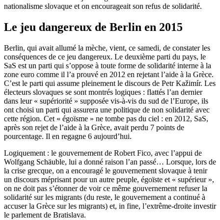
nationalisme slovaque et on encourageait son refus de solidarité.
Le jeu dangereux de Berlin en 2015
Berlin, qui avait allumé la mèche, vient, ce samedi, de constater les
conséquences de ce jeu dangereux. Le deuxième parti du pays, le
SaS est un parti qui s’oppose à toute forme de solidarité interne à la
zone euro comme il l’a prouvé en 2012 en rejetant l’aide à la Grèce.
C’est le parti qui assume pleinement le discours de Petr Kažimír. Les
électeurs slovaques se sont montrés logiques : flattés l’an dernier
dans leur « supériorité » supposée vis-à-vis du sud de l’Europe, ils
ont choisi un parti qui assurera une politique de non solidarité avec
cette région. Cet « égoïsme » ne tombe pas du ciel : en 2012, SaS,
après son rejet de l’aide à la Grèce, avait perdu 7 points de
pourcentage. Il en regagne 6 aujourd’hui.
Logiquement : le gouvernement de Robert Fico, avec l’appui de
Wolfgang Schäuble, lui a donné raison l’an passé… Lorsque, lors de
la crise grecque, on a encouragé le gouvernement slovaque à tenir
un discours méprisant pour un autre peuple, égoïste et « supérieur »,
on ne doit pas s’étonner de voir ce même gouvernement refuser la
solidarité sur les migrants (du reste, le gouvernement a continué à
accuser la Grèce sur les migrants) et, in fine, l’extrême-droite investir
le parlement de Bratislava.