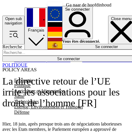
Ga naar de hoofdinhoud
Se connecter
Open sub
Close menu
English
navigation
Français
Deutsch
Vous êtes déconnecté.
Recherche
Se connecter
Español
Lumières éteintes
Se connecter
Rapporteur
Politique
Économie
Newsletters
Evénements
Em
POLITIQUE
POLICY AREAS
La directive retour de l’UE
Economie
Politique
irrite les associations pour les
Agriculture et Alimentation
Santé
droits de l’homme [FR]
Technologies
Energie, Environnement et Transport
Défense
Hier, 18 juin, après presque trois ans de négociations laborieuses
avec les Etats membres, le Parlement européen a approuvé de