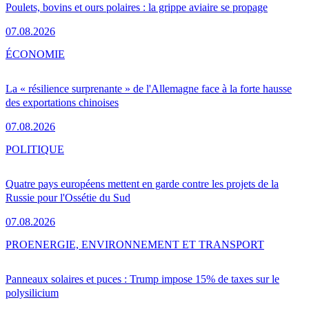
Poulets, bovins et ours polaires : la grippe aviaire se propage
07.08.2026
ÉCONOMIE
La « résilience surprenante » de l'Allemagne face à la forte hausse
des exportations chinoises
07.08.2026
POLITIQUE
Quatre pays européens mettent en garde contre les projets de la
Russie pour l'Ossétie du Sud
07.08.2026
PRO
ENERGIE, ENVIRONNEMENT ET TRANSPORT
Panneaux solaires et puces : Trump impose 15% de taxes sur le
polysilicium