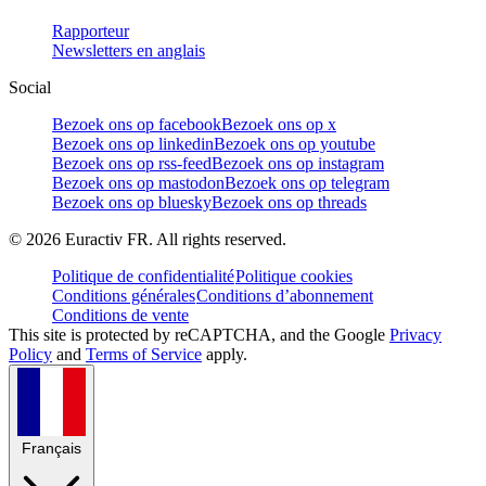
Rapporteur
Newsletters en anglais
Social
Bezoek ons op facebook
Bezoek ons op x
Bezoek ons op linkedin
Bezoek ons op youtube
Bezoek ons op rss-feed
Bezoek ons op instagram
Bezoek ons op mastodon
Bezoek ons op telegram
Bezoek ons op bluesky
Bezoek ons op threads
©
2026
Euractiv FR. All rights reserved.
Politique de confidentialité
Politique cookies
Conditions générales
Conditions d’abonnement
Conditions de vente
This site is protected by reCAPTCHA, and the Google
Privacy
Policy
and
Terms of Service
apply.
Français