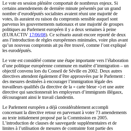
Le vote en session plénière comportait de nombreux enjeux. Si
certains amendements de dernière minute présentés par un grand
nombre d’eurodéputés socialistes avaient réuni une majorité de
votes, ils auraient eu raison du compromis sensible auquel sont
parvenus les gouvernements nationaux et une majorité de groupes
politiques au Parlement européen il y a deux semaines à peine
(EURACTIV
17/06/08
). Ce scénario aurait encore reporté de deux
ans l’introduction de règles européennes minimales, voire plus avant
qu’un nouveau compromis ait pu être trouvé, comme l’ont expliqué
les eurodéputés.
Le vote est considéré comme une étape importante vers l’élaboration
d’une politique européenne commune en matière d’immigration – un
objectif convenu lors du Conseil de Séville en 2002. Deux autres
directives attendent également d’être approuvées par le Parlement :
des mesures destinées à encourager l’immigration légale des
travailleurs qualifiés (la directive de la « carte bleue ») et une autre
directive qui sanctionnerait les employeurs d’immigrants illégaux,
décourageant ainsi le travail clandestin.
Le Parlement européen a déjà considérablement accompli
concernant la directive retour en parvenant à voter 73 amendements
au texte initialement proposé par la Commission en 2005.
L’introduction de clauses de sauvegarde supplémentaires et de
limites à l’utilisation de mesures de contrainte font partie des