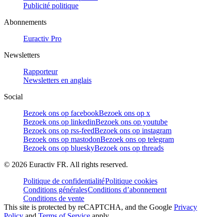
Publicité politique
Abonnements
Euractiv Pro
Newsletters
Rapporteur
Newsletters en anglais
Social
Bezoek ons op facebook
Bezoek ons op x
Bezoek ons op linkedin
Bezoek ons op youtube
Bezoek ons op rss-feed
Bezoek ons op instagram
Bezoek ons op mastodon
Bezoek ons op telegram
Bezoek ons op bluesky
Bezoek ons op threads
©
2026
Euractiv FR. All rights reserved.
Politique de confidentialité
Politique cookies
Conditions générales
Conditions d’abonnement
Conditions de vente
This site is protected by reCAPTCHA, and the Google
Privacy
Policy
and
Terms of Service
apply.