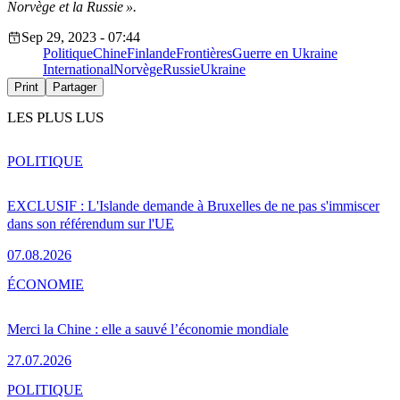
Norvège et la Russie ».
Sep 29, 2023 - 07:44
Politique
Chine
Finlande
Frontières
Guerre en Ukraine
International
Norvège
Russie
Ukraine
Print
Partager
LES PLUS LUS
POLITIQUE
EXCLUSIF : L'Islande demande à Bruxelles de ne pas s'immiscer
dans son référendum sur l'UE
07.08.2026
ÉCONOMIE
Merci la Chine : elle a sauvé l’économie mondiale
27.07.2026
POLITIQUE