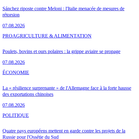
Sánchez riposte contre Meloni : l'Italie menacée de mesures de
rétorsion
07.08.2026
PRO
AGRICULTURE & ALIMENTATION
Poulets, bovins et ours polaires : la grippe aviaire se propage
07.08.2026
ÉCONOMIE
La « résilience surprenante » de l'Allemagne face à la forte hausse
des exportations chinoises
07.08.2026
POLITIQUE
Quatre pays européens mettent en garde contre les projets de la
Russie pour l'Ossétie du Sud