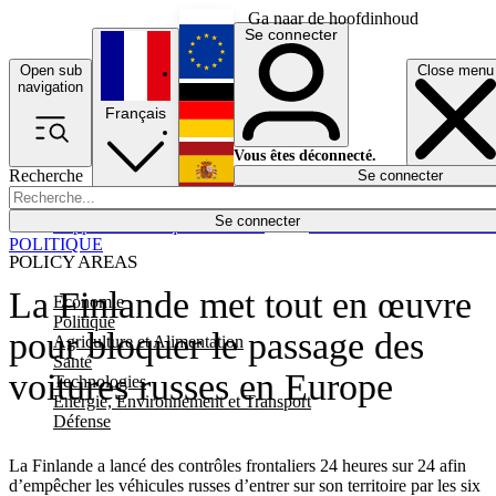
Ga naar de hoofdinhoud
Se connecter
Open sub
Close menu
English
navigation
Français
Deutsch
Vous êtes déconnecté.
Recherche
Se connecter
Español
Lumières éteintes
Se connecter
Rapporteur
Politique
Économie
Newsletters
Evénements
Em
POLITIQUE
POLICY AREAS
La Finlande met tout en œuvre
Economie
Politique
pour bloquer le passage des
Agriculture et Alimentation
Santé
voitures russes en Europe
Technologies
Energie, Environnement et Transport
Défense
La Finlande a lancé des contrôles frontaliers 24 heures sur 24 afin
d’empêcher les véhicules russes d’entrer sur son territoire par les six