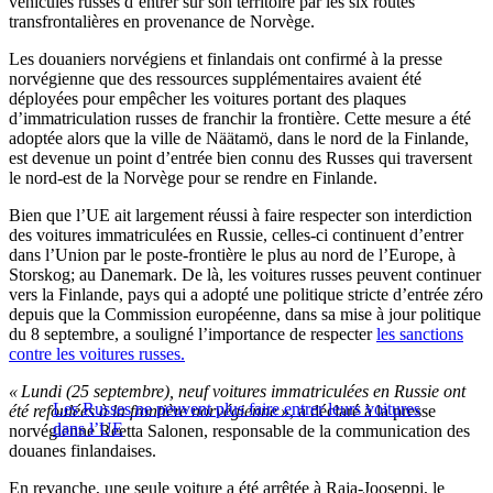
véhicules russes d’entrer sur son territoire par les six routes
transfrontalières en provenance de Norvège.
Les douaniers norvégiens et finlandais ont confirmé à la presse
norvégienne que des ressources supplémentaires avaient été
déployées pour empêcher les voitures portant des plaques
d’immatriculation russes de franchir la frontière. Cette mesure a été
adoptée alors que la ville de Näätamö, dans le nord de la Finlande,
est devenue un point d’entrée bien connu des Russes qui traversent
le nord-est de la Norvège pour se rendre en Finlande.
Bien que l’UE ait largement réussi à faire respecter son interdiction
des voitures immatriculées en Russie, celles-ci continuent d’entrer
dans l’Union par le poste-frontière le plus au nord de l’Europe, à
Storskog; au Danemark. De là, les voitures russes peuvent continuer
vers la Finlande, pays qui a adopté une politique stricte d’entrée zéro
depuis que la Commission européenne, dans sa mise à jour politique
du 8 septembre, a souligné l’importance de respecter
les sanctions
contre les voitures russes.
« Lundi (25 septembre), neuf voitures immatriculées en Russie ont
Les Russes ne peuvent plus faire entrer leurs voitures
été refoulées à la frontière norvégienne »
, a déclaré à la presse
dans l’UE
norvégienne Reetta Salonen, responsable de la communication des
douanes finlandaises.
En revanche, une seule voiture a été arrêtée à Raja-Jooseppi, le