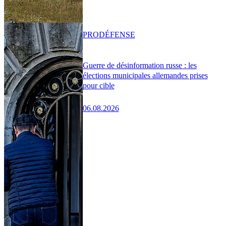
PRO
DÉFENSE
Guerre de désinformation russe : les
élections municipales allemandes prises
pour cible
06.08.2026