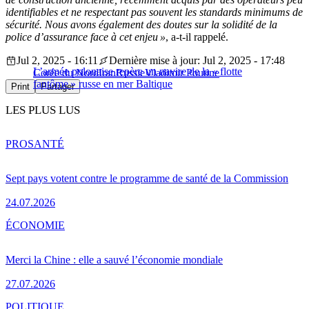
identifiables et ne respectant pas souvent les standards minimums de
sécurité. Nous avons également des doutes sur la solidité de la
police d’assurance face à cet enjeu »
, a-t-il rappelé.
Jul 2, 2025 - 16:11
Dernière mise à jour: Jul 2, 2025 - 17:48
L’armée polonaise repère un navire de la « flotte
Corée du Nord
Iran
Russie
Vladimir Poutine
fantôme » russe en mer Baltique
Print
Partager
LES PLUS LUS
PRO
SANTÉ
Sept pays votent contre le programme de santé de la Commission
24.07.2026
ÉCONOMIE
Merci la Chine : elle a sauvé l’économie mondiale
27.07.2026
POLITIQUE