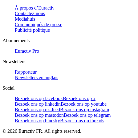
À propos d’Euractiv
Contactez-nous
Mediahuis
Communiqués de presse
Publicité politique
Abonnements
Euractiv Pro
Newsletters
Rapporteur
Newsletters en anglais
Social
Bezoek ons op facebook
Bezoek ons op x
Bezoek ons op linkedin
Bezoek ons op youtube
Bezoek ons op rss-feed
Bezoek ons op instagram
Bezoek ons op mastodon
Bezoek ons op telegram
Bezoek ons op bluesky
Bezoek ons op threads
©
2026
Euractiv FR. All rights reserved.