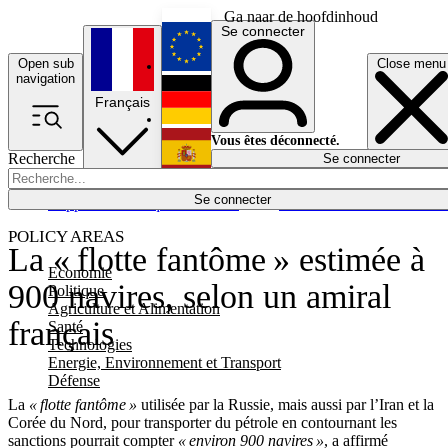
Ga naar de hoofdinhoud
Se connecter
Open sub
Close menu
English
navigation
Français
Deutsch
Vous êtes déconnecté.
Recherche
Se connecter
Español
Lumières éteintes
Se connecter
Rapporteur
Politique
Économie
Newsletters
Evénements
Em
POLICY AREAS
La « flotte fantôme » estimée à
Economie
900 navires, selon un amiral
Politique
Agriculture et Alimentation
français
Santé
Technologies
Energie, Environnement et Transport
Défense
La
« flotte fantôme »
utilisée par la Russie, mais aussi par l’Iran et la
Corée du Nord, pour transporter du pétrole en contournant les
sanctions pourrait compter
« environ 900 navires »
, a affirmé