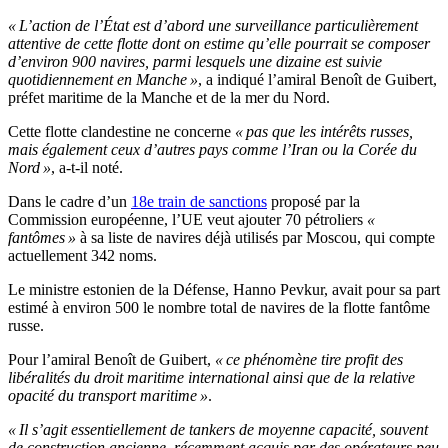
« L’action de l’État est d’abord une surveillance particulièrement
attentive de cette flotte dont on estime qu’elle pourrait se composer
d’environ 900 navires, parmi lesquels une dizaine est suivie
quotidiennement en Manche »
, a indiqué l’amiral Benoît de Guibert,
préfet maritime de la Manche et de la mer du Nord.
Cette flotte clandestine ne concerne
« pas que les intérêts russes,
mais également ceux d’autres pays comme l’Iran ou la Corée du
Nord »
, a-t-il noté.
Dans le cadre d’un
18e train de sanctions
proposé par la
Commission européenne, l’UE veut ajouter 70 pétroliers
«
fantômes »
à sa liste de navires déjà utilisés par Moscou, qui compte
actuellement 342 noms.
Le ministre estonien de la Défense, Hanno Pevkur, avait pour sa part
estimé à environ 500 le nombre total de navires de la flotte fantôme
russe.
Pour l’amiral Benoît de Guibert,
« ce phénomène tire profit des
libéralités du droit maritime international ainsi que de la relative
opacité du transport maritime »
.
« Il s’agit essentiellement de tankers de moyenne capacité, souvent
de construction ancienne, récemment acquis par des opérateurs peu