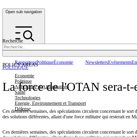
Open sub navigation
Recherche
Rapporteur
Politique
Économie
Newsletters
Evénements
Em
POLICY AREAS
POLITIQUE
Economie
Politique
La force de l'OTAN sera-t
Agriculture et Alimentation
Santé
Technologies
Energie, Environnement et Transport
Défense
Ces dernières semaines, des spéculations circulent concernant le sort
des solutions différentes, allant d'une force militaire qui resterait
Ces dernières semaines, des spéculations circulent concernant le sort