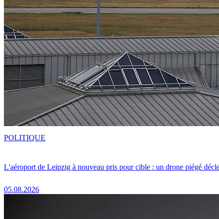
POLITIQUE
L'aéroport de Leipzig à nouveau pris pour cible : un drone piégé décle
05.08.2026