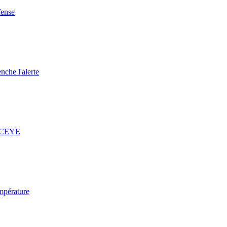
fense
nche l'alerte
 ICEYE
mpérature