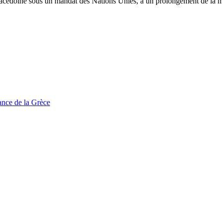
 en Macédoine sous un mandat des Nations Unies, à un prolongement de la
tance de la Grèce