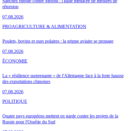
Sánchez riposte contre Meloni : l'Italie menacée de mesures de
rétorsion
07.08.2026
PRO
AGRICULTURE & ALIMENTATION
Poulets, bovins et ours polaires : la grippe aviaire se propage
07.08.2026
ÉCONOMIE
La « résilience surprenante » de l'Allemagne face à la forte hausse
des exportations chinoises
07.08.2026
POLITIQUE
Quatre pays européens mettent en garde contre les projets de la
Russie pour l'Ossétie du Sud