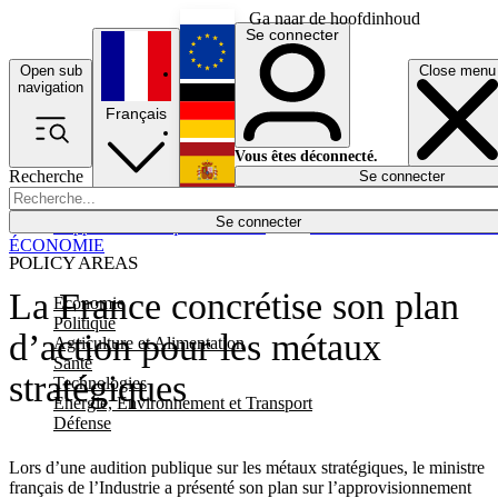
Ga naar de hoofdinhoud
Se connecter
Open sub
Close menu
English
navigation
Français
Deutsch
Vous êtes déconnecté.
Recherche
Se connecter
Español
Lumières éteintes
Se connecter
Rapporteur
Politique
Économie
Newsletters
Evénements
Em
ÉCONOMIE
POLICY AREAS
La France concrétise son plan
Economie
Politique
d’action pour les métaux
Agriculture et Alimentation
Santé
stratégiques
Technologies
Energie, Environnement et Transport
Défense
Lors d’une audition publique sur les métaux stratégiques, le ministre
français de l’Industrie a présenté son plan sur l’approvisionnement