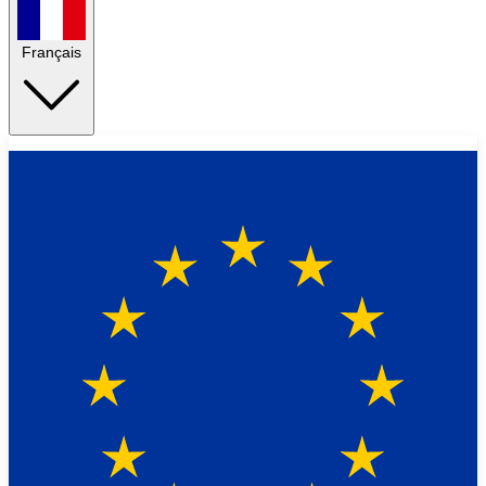
Français