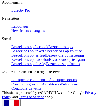
Abonnements
Euractiv Pro
Newsletters
Rapporteur
Newsletters en anglais
Social
Bezoek ons op facebook
Bezoek ons op x
Bezoek ons op linkedin
Bezoek ons op youtube
Bezoek ons op rss-feed
Bezoek ons op instagram
Bezoek ons op mastodon
Bezoek ons op telegram
Bezoek ons op bluesky
Bezoek ons op threads
©
2026
Euractiv FR. All rights reserved.
Politique de confidentialité
Politique cookies
Conditions générales
Conditions d’abonnement
Conditions de vente
This site is protected by reCAPTCHA, and the Google
Privacy
Policy
and
Terms of Service
apply.