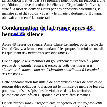
M. Smotrich n’en est pas à sa première polémique. En réaction à une
expédition punitive de colons israéliens en Cisjordanie fin février,
suite à la mort de deux des leurs par des opposants palestiniens, le
ministre avait dit vouloir «
raser
» le village palestinien d’Huwara,
où avait commencé la contestation.
Condamnation de la France après 48
Palestine : Israël empêche le travail de groupes financés
heures de silence
par l’UE
Après 48 heures de silence, Anne-Claire Legendre, porte-parole du
Quai d’Orsay, a fermement condamné les propos du ministre mardi,
les qualifiant d’«
indignes et irresponsables
».
Elle en appelle aux membres du gouvernement israélien à «
faire
preuve de la dignité requise, à
respecter celle des autres et à
s’abstenir de toute action ou déclaration contribuant à l’escalade
des tensions
».
Cette condamnation fait suite à de nombreuses prises de paroles de
responsables politiques, qui accusent le ministre de mettre le feu aux
poudres, après des épisodes de violences dans les territoires
palestiniens occupés en Cisjordanie ces dernières semaines.
De tels propos sont «
irrespectueux, dangereux et contre-productifs