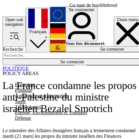
Ga naar de hoofdinhoud
Se connecter
Open sub
Close menu
English
navigation
Français
Deutsch
Vous êtes déconnecté.
Recherche
Se connecter
Español
Lumières éteintes
Se connecter
Rapporteur
Politique
Économie
Newsletters
Evénements
Em
POLITIQUE
POLICY AREAS
La France condamne les propos
Economie
Politique
anti-Palestine du ministre
Agriculture et Alimentation
Santé
israélien Bezalel Smotrich
Technologies
Energie, Environnement et Transport
Défense
Le ministère des Affaires étrangères français a fermement condamné
mardi (21 mars) les propos du ministre israélien des Finances