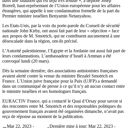
dans une situation qui est déjà très tendue
», a déploré Josep
Borrell, haut-représentant de l’Union européenne pour les affaires
étrangères, qui appelle à une condamnation formelle de la part du
Premier ministre israélien Benyamin Netanyahou.
Les Etats-Unis, par la voix du porte-parole du Conseil de sécurité
nationale John Kirby, ont aussi fait part de leur «
objection
» face
aux propos de M. Smotrich, qui ne contribuent aucunement à une
désescalade dans la région, ont-ils précisé.
L’Autorité palestinienne, l’Egypte et la Jordanie ont aussi fait part de
leurs condamnations. L’ambassadeur d’Israël à Amman a été
convoqué lundi (20 mars).
Dès la semaine dernière, des associations antisionistes françaises
avaient alerté contre la venue du ministre Bezalel Smotrich en
France. L’Union juive française pour la Paix (UJFP) a demandé
dans un communiqué de presse à ce qu’il n’y ait aucun contact entre
le ministre israélien et ses homologues français.
EURACTIV France, qui a contacté le Quai d’Orsay pour savoir si
des rencontres entre M. Smotrich et des responsables politiques du
gouvernement français avaient été organisées dimanche, n’avait pas
reçu de réponse au moment de la publication.
Mar 22, 2023 -
Dernière mise à jour: Mar 22, 2023 -