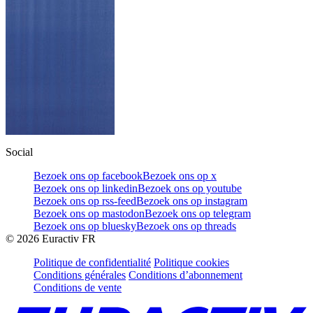
Social
Bezoek ons op facebook
Bezoek ons op x
Bezoek ons op linkedin
Bezoek ons op youtube
Bezoek ons op rss-feed
Bezoek ons op instagram
Bezoek ons op mastodon
Bezoek ons op telegram
Bezoek ons op bluesky
Bezoek ons op threads
©
2026
Euractiv FR
Politique de confidentialité
Politique cookies
Conditions générales
Conditions d’abonnement
Conditions de vente