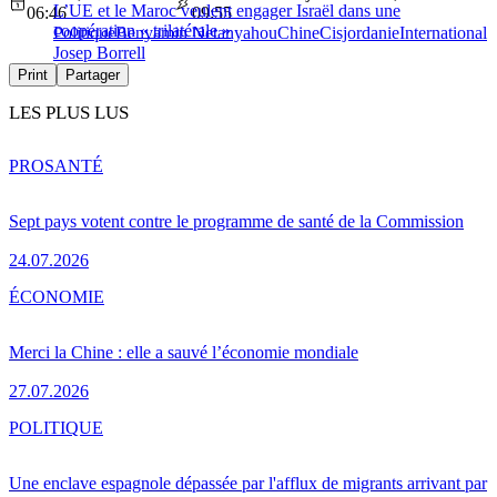
L’UE et le Maroc veulent engager Israël dans une
06:46
09:55
coopération « trilatérale »
Politique
Benyamin Netanyahou
Chine
Cisjordanie
International
Josep Borrell
Print
Partager
LES PLUS LUS
PRO
SANTÉ
Sept pays votent contre le programme de santé de la Commission
24.07.2026
ÉCONOMIE
Merci la Chine : elle a sauvé l’économie mondiale
27.07.2026
POLITIQUE
Une enclave espagnole dépassée par l'afflux de migrants arrivant par