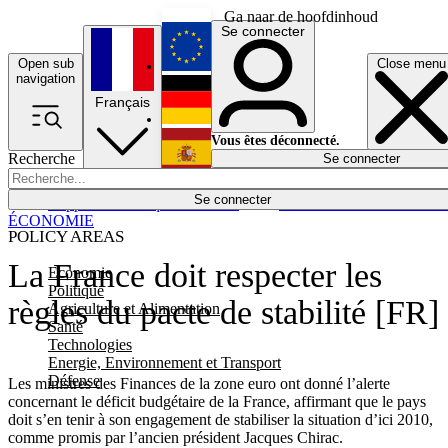
Ga naar de hoofdinhoud
Se connecter
Open sub
Close menu
English
navigation
Français
Deutsch
Vous êtes déconnecté.
Recherche
Se connecter
Español
Lumières éteintes
Se connecter
Rapporteur
Politique
Économie
Newsletters
Evénements
Em
ÉCONOMIE
POLICY AREAS
La France doit respecter les
Economie
Politique
règles du pacte de stabilité [FR]
Agriculture et Alimentation
Santé
Technologies
Energie, Environnement et Transport
Défense
Les ministres des Finances de la zone euro ont donné l’alerte
concernant le déficit budgétaire de la France, affirmant que le pays
doit s’en tenir à son engagement de stabiliser la situation d’ici 2010,
comme promis par l’ancien président Jacques Chirac.