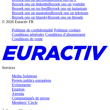
Bezoek ons op linkedin
Bezoek ons op youtube
Bezoek ons op rss-feed
Bezoek ons op instagram
Bezoek ons op mastodon
Bezoek ons op telegram
Bezoek ons op bluesky
Bezoek ons op threads
©
2026
Euractiv FR
Politique de confidentialité
Politique cookies
Conditions générales
Conditions d’abonnement
Conditions de vente
Services
Media Solutions
Projets publics européens
Evénements
Emplois
Agenda
Communiqués de presse
Members’ Circle