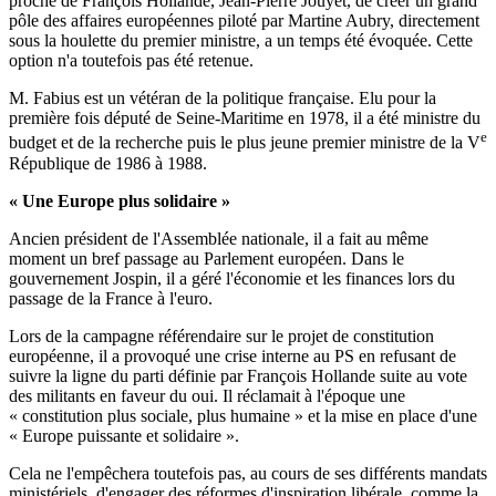
proche de François Hollande, Jean-Pierre Jouyet, de créer un grand
pôle des affaires européennes piloté par Martine Aubry, directement
sous la houlette du premier ministre, a un temps été évoquée. Cette
option n'a toutefois pas été retenue.
M. Fabius est un vétéran de la politique française. Elu pour la
première fois député de Seine-Maritime en 1978, il a été ministre du
e
budget et de la recherche puis le plus jeune premier ministre de la V
République de 1986 à 1988.
« Une Europe plus solidaire »
Ancien président de l'Assemblée nationale, il a fait au même
moment un bref passage au Parlement européen. Dans le
gouvernement Jospin, il a géré l'économie et les finances lors du
passage de la France à l'euro.
Lors de la campagne référendaire sur le projet de constitution
européenne, il a provoqué une crise interne au PS en refusant de
suivre la ligne du parti définie par François Hollande suite au vote
des militants en faveur du oui. Il réclamait à l'époque une
« constitution plus sociale, plus humaine » et la mise en place d'une
« Europe puissante et solidaire ».
Cela ne l'empêchera toutefois pas, au cours de ses différents mandats
ministériels, d'engager des réformes d'inspiration libérale, comme la