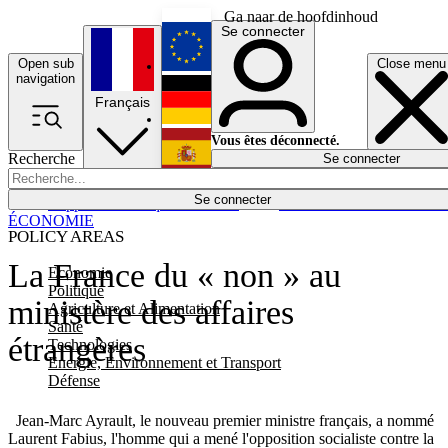
Ga naar de hoofdinhoud
Se connecter
Open sub
Close menu
English
navigation
Français
Deutsch
Vous êtes déconnecté.
Recherche
Se connecter
Español
Lumières éteintes
Se connecter
Rapporteur
Politique
Économie
Newsletters
Evénements
Em
ÉCONOMIE
POLICY AREAS
La France du « non » au
Economie
Politique
ministère des affaires
Agriculture et Alimentation
Santé
étrangères
Technologies
Energie, Environnement et Transport
Défense
Jean-Marc Ayrault, le nouveau premier ministre français, a nommé
Laurent Fabius, l'homme qui a mené l'opposition socialiste contre la