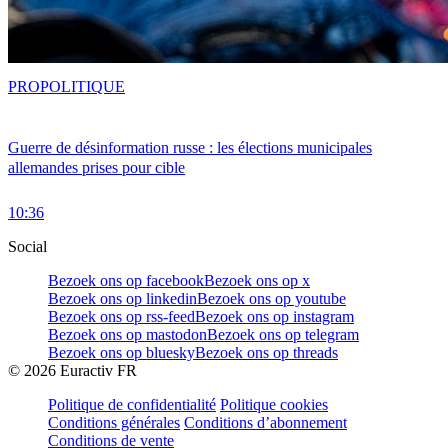
PRO
POLITIQUE
Guerre de désinformation russe : les élections municipales
allemandes prises pour cible
10:36
Social
Bezoek ons op facebook
Bezoek ons op x
Bezoek ons op linkedin
Bezoek ons op youtube
Bezoek ons op rss-feed
Bezoek ons op instagram
Bezoek ons op mastodon
Bezoek ons op telegram
Bezoek ons op bluesky
Bezoek ons op threads
©
2026
Euractiv FR
Politique de confidentialité
Politique cookies
Conditions générales
Conditions d’abonnement
Conditions de vente