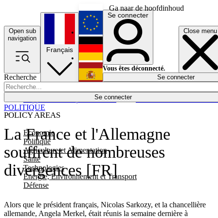
Ga naar de hoofdinhoud
Se connecter
Open sub
Close menu
English
navigation
Français
Deutsch
Vous êtes déconnecté.
Recherche
Se connecter
Español
Lumières éteintes
Se connecter
Rapporteur
Politique
Économie
Newsletters
Evénements
Em
POLITIQUE
POLICY AREAS
La France et l'Allemagne
Economie
Politique
souffrent de nombreuses
Agriculture et Alimentation
Santé
divergences [FR]
Technologies
Energie, Environnement et Transport
Défense
Alors que le président français, Nicolas Sarkozy, et la chancellière
allemande, Angela Merkel, était réunis la semaine dernière à