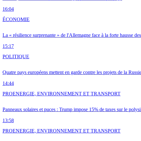
16:04
ÉCONOMIE
La « résilience surprenante » de l'Allemagne face à la forte hausse de
15:17
POLITIQUE
Quatre pays européens mettent en garde contre les projets de la Russi
14:44
PRO
ENERGIE, ENVIRONNEMENT ET TRANSPORT
Panneaux solaires et puces : Trump impose 15% de taxes sur le polysi
13:58
PRO
ENERGIE, ENVIRONNEMENT ET TRANSPORT