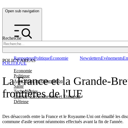
Open sub navigation
Recherche
Rapporteur
Politique
Économie
Newsletters
Evénements
Em
POLICY AREAS
POLITIQUE
Economie
Politique
La France et la Grande-Bret
Agriculture et Alimentation
Santé
frontières de l'UE
Technologies
Energie, Environnement et Transport
Défense
Des désaccords entre la France et le Royaume-Uni ont émaillé les discus
commune d'asile seront néanmoins effectués avant la fin de l'année.