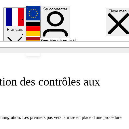
Se connecter
Close menu
English
Français
Deutsch
Vous êtes déconnecté.
Se connecter
Español
Lumières éteintes
tion des contrôles aux
l'immigration. Les premiers pas vers la mise en place d'une procédure