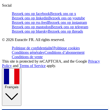
Social
Bezoek ons op facebook
Bezoek ons op x
Bezoek ons op linkedin
Bezoek ons op youtube
Bezoek ons op rss-feed
Bezoek ons op instagram
Bezoek ons op mastodon
Bezoek ons op telegram
Bezoek ons op bluesky
Bezoek ons op threads
©
2026
Euractiv FR. All rights reserved.
Politique de confidentialité
Politique cookies
Conditions générales
Conditions d’abonnement
Conditions de vente
This site is protected by reCAPTCHA, and the Google
Privacy
Policy
and
Terms of Service
apply.
Français