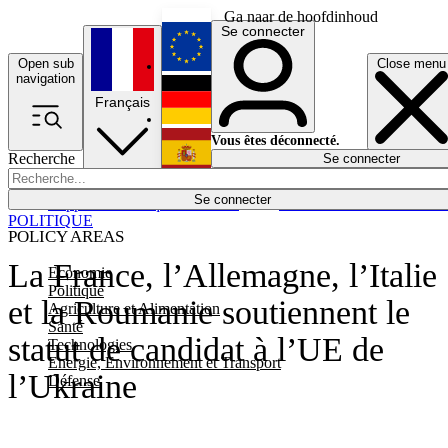
Ga naar de hoofdinhoud
Se connecter
Open sub
Close menu
English
navigation
Français
Deutsch
Vous êtes déconnecté.
Recherche
Se connecter
Español
Lumières éteintes
Se connecter
Rapporteur
Politique
Économie
Newsletters
Evénements
Em
POLITIQUE
POLICY AREAS
La France, l’Allemagne, l’Italie
Economie
Politique
et la Roumanie soutiennent le
Agriculture et Alimentation
Santé
statut de candidat à l’UE de
Technologies
Energie, Environnement et Transport
l’Ukraine
Défense