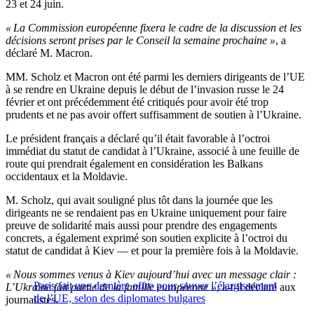
23 et 24 juin.
« La Commission européenne fixera le cadre de la discussion et les
décisions seront prises par le Conseil la semaine prochaine »
, a
déclaré M. Macron.
MM. Scholz et Macron ont été parmi les derniers dirigeants de l’UE
à se rendre en Ukraine depuis le début de l’invasion russe le 24
février et ont précédemment été critiqués pour avoir été trop
prudents et ne pas avoir offert suffisamment de soutien à l’Ukraine.
Le président français a déclaré qu’il était favorable à l’octroi
immédiat du statut de candidat à l’Ukraine, associé à une feuille de
route qui prendrait également en considération les Balkans
occidentaux et la Moldavie.
M. Scholz, qui avait souligné plus tôt dans la journée que les
dirigeants ne se rendaient pas en Ukraine uniquement pour faire
preuve de solidarité mais aussi pour prendre des engagements
concrets, a également exprimé son soutien explicite à l’octroi du
statut de candidat à Kiev — et pour la première fois à la Moldavie.
« Nous sommes venus à Kiev aujourd’hui avec un message clair :
Paris fait une dernière offre pour sauver l’élargissement
L’Ukraine fait partie de la famille européenne »
, a-t-il déclaré aux
de l’UE, selon des diplomates bulgares
journalistes.