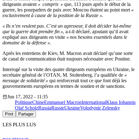
dirigeants avaient
« compris »
que, 113 jours après le début de la
guerre, les pourparlers de paix avec Moscou étaient au point mort
«
exclusivement à cause de la position de la Russie ».
« Ils n’en veulent pas. C’est un agresseur, il doit décider lui-même
que la guerre doit prendre fin »
, a-t-il déclaré, ajoutant qu’il avait
expliqué aux dirigeants en visite
« nos besoins essentiels dans le
domaine de la défense ».
Après les entretiens de Kiev, M. Macron avait déclaré qu’une sorte
de canal de communication était toujours nécessaire avec Poutine.
Interrogé sur la visite des quatre dirigeants européens en Ukraine, le
secrétaire général de l’OTAN, M. Stoltenberg, l’a qualifiée de
«
message de solidarité »
qui renforcerait tout ce que font déjà les
gouvernements européens en termes de soutien et de sanctions.
Jun 17, 2022 - 11:35
Politique
Chine
Emmanuel Macron
International
Klaus Iohannis
Olaf Scholz
Russia
Russie
Ukraine
Volodymir Zelensky
Print
Partager
LES PLUS LUS