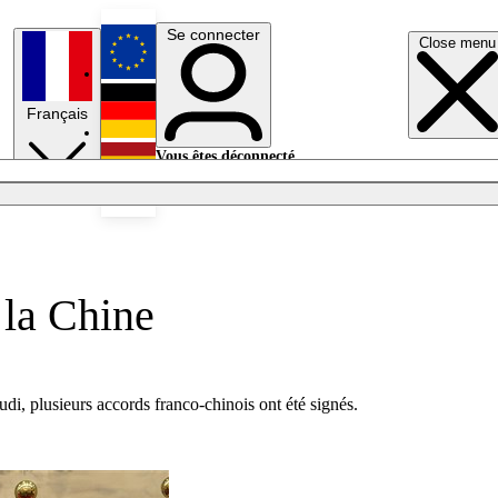
Se connecter
Close menu
English
Français
Deutsch
Vous êtes déconnecté.
Se connecter
Español
Lumières éteintes
 la Chine
udi, plusieurs accords franco-chinois ont été signés.