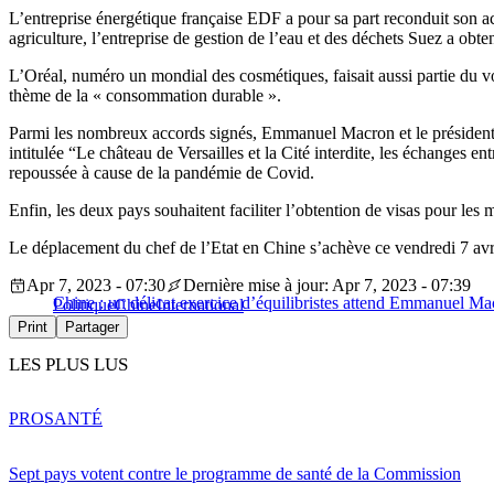
L’entreprise énergétique française EDF a pour sa part reconduit son a
agriculture, l’entreprise de gestion de l’eau et des déchets Suez a obt
L’Oréal, numéro un mondial des cosmétiques, faisait aussi partie du vo
thème de la « consommation durable ».
Parmi les nombreux accords signés, Emmanuel Macron et le président ch
intitulée “Le château de Versailles et la Cité interdite, les échanges e
repoussée à cause de la pandémie de Covid.
Enfin, les deux pays souhaitent faciliter l’obtention de visas pour les 
Le déplacement du chef de l’Etat en Chine s’achève ce vendredi 7 avr
Apr 7, 2023 - 07:30
Dernière mise à jour: Apr 7, 2023 - 07:39
Chine : un délicat exercice d’équilibristes attend Emmanuel M
Politique
Chine
International
Print
Partager
LES PLUS LUS
PRO
SANTÉ
Sept pays votent contre le programme de santé de la Commission