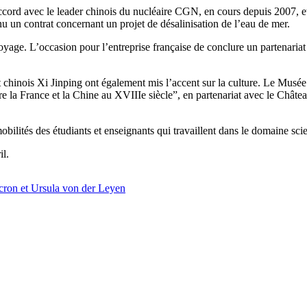
ccord avec le leader chinois du nucléaire CGN, en cours depuis 2007, et
enu un contrat concernant un projet de désalinisation de l’eau de mer.
yage. L’occasion pour l’entreprise française de conclure un partenariat
inois Xi Jinping ont également mis l’accent sur la culture. Le Musée d
ntre la France et la Chine au XVIIIe siècle”, en partenariat avec le Châte
mobilités des étudiants et enseignants qui travaillent dans le domaine sci
il.
acron et Ursula von der Leyen