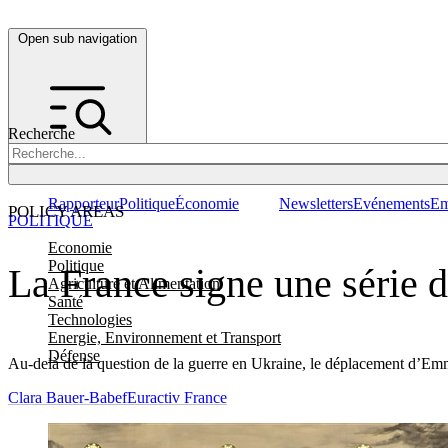
Open sub navigation
Recherche
Rapporteur
Politique
Économie
Newsletters
Evénements
Em
POLICY AREAS
POLITIQUE
Economie
Politique
La France signe une série 
Agriculture et Alimentation
Santé
Technologies
Energie, Environnement et Transport
Défense
Au-delà de la question de la guerre en Ukraine, le déplacement d’
Clara Bauer-Babef
Euractiv France