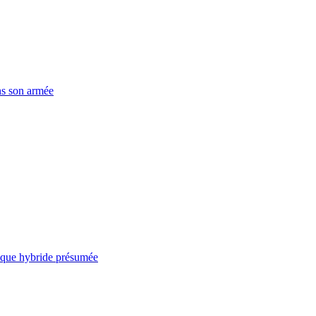
ns son armée
taque hybride présumée