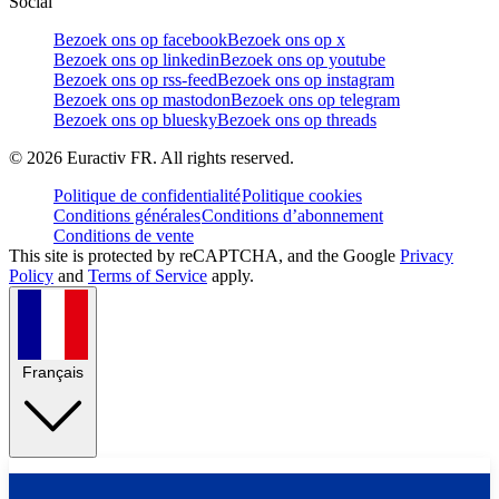
Social
Bezoek ons op facebook
Bezoek ons op x
Bezoek ons op linkedin
Bezoek ons op youtube
Bezoek ons op rss-feed
Bezoek ons op instagram
Bezoek ons op mastodon
Bezoek ons op telegram
Bezoek ons op bluesky
Bezoek ons op threads
©
2026
Euractiv FR. All rights reserved.
Politique de confidentialité
Politique cookies
Conditions générales
Conditions d’abonnement
Conditions de vente
This site is protected by reCAPTCHA, and the Google
Privacy
Policy
and
Terms of Service
apply.
Français