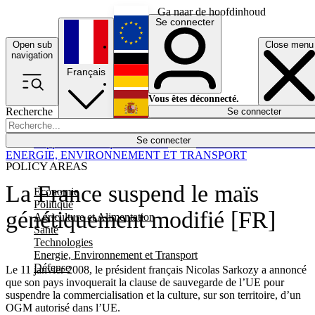
Ga naar de hoofdinhoud
Se connecter
Open sub
Close menu
English
navigation
Français
Deutsch
Vous êtes déconnecté.
Recherche
Se connecter
Español
Lumières éteintes
Se connecter
Rapporteur
Politique
Économie
Newsletters
Evénements
Em
ENERGIE, ENVIRONNEMENT ET TRANSPORT
POLICY AREAS
La France suspend le maïs
Economie
Politique
génétiquement modifié [FR]
Agriculture et Alimentation
Santé
Technologies
Energie, Environnement et Transport
Défense
Le 11 janvier 2008, le président français Nicolas Sarkozy a annoncé
que son pays invoquerait la clause de sauvegarde de l’UE pour
suspendre la commercialisation et la culture, sur son territoire, d’un
OGM autorisé dans l’UE.