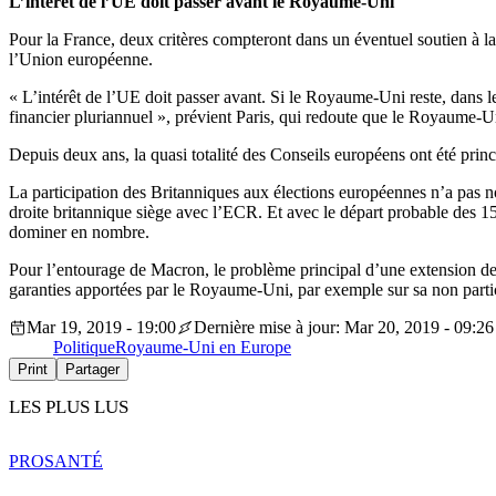
L’intérêt de l’UE doit passer avant le Royaume-Uni
Pour la France, deux critères compteront dans un éventuel soutien à la 
l’Union européenne.
« L’intérêt de l’UE doit passer avant. Si le Royaume-Uni reste, dans le
financier pluriannuel », prévient Paris, qui redoute que le Royaume-U
Depuis deux ans, la quasi totalité des Conseils européens ont été princ
La participation des Britanniques aux élections européennes n’a pas no
droite britannique siège avec l’ECR. Et avec le départ probable des 1
dominer en nombre.
Pour l’entourage de Macron, le problème principal d’une extension de l’
garanties apportées par le Royaume-Uni, par exemple sur sa non partici
Mar 19, 2019 - 19:00
Dernière mise à jour: Mar 20, 2019 - 09:26
Politique
Royaume-Uni en Europe
Print
Partager
LES PLUS LUS
PRO
SANTÉ