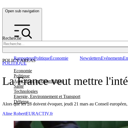
Open sub navigation
Recherche
Rapporteur
Politique
Économie
Newsletters
Evénements
Em
POLICY AREAS
POLITIQUE
Economie
Politique
La France veut mettre l'in
Agriculture et Alimentation
Santé
Technologies
Energie, Environnement et Transport
Défense
Alors que les 28 doivent évoquer, jeudi 21 mars au Conseil européen,
Aline Robert
EURACTIV.fr