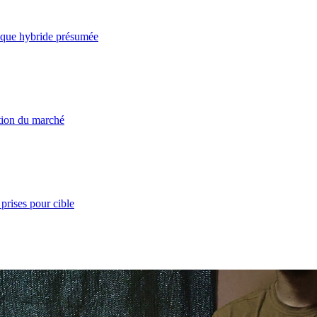
taque hybride présumée
ation du marché
prises pour cible