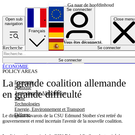
Ga naar de hoofdinhoud
Se connecter
Open sub
Close menu
English
navigation
Français
Deutsch
Vous êtes déconnecté.
Recherche
Se connecter
Español
Lumières éteintes
Se connecter
Rapporteur
Politique
Économie
Newsletters
Evénements
Em
ÉCONOMIE
POLICY AREAS
La grande coalition allemande
Economie
Politique
en grande difficulté
Agriculture et Alimentation
Santé
Technologies
Energie, Environnement et Transport
Défense
Le dirigeant bavarois de la CSU Edmund Stoiber s'est retiré du
gouvernement et rend incertain l'avenir de la nouvelle coalition.