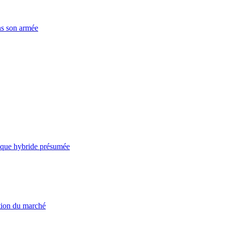
ns son armée
taque hybride présumée
ation du marché