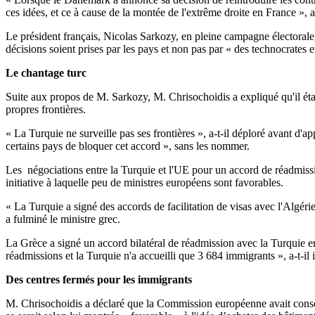
ces idées, et ce à cause de la montée de l'extrême droite en France », a
Le président français, Nicolas Sarkozy, en pleine campagne électoral
décisions soient prises par les pays et non pas par « des technocrates e
Le chantage turc
Suite aux propos de M. Sarkozy, M. Chrisochoidis a expliqué qu'il étai
propres frontières.
« La Turquie ne surveille pas ses frontières », a-t-il déploré avant d'ap
certains pays de bloquer cet accord », sans les nommer.
Les négociations entre la Turquie et l'UE pour un accord de réadmissi
initiative à laquelle peu de ministres européens sont favorables.
« La Turquie a signé des accords de facilitation de visas avec l'Algér
a fulminé le ministre grec.
La Grèce a signé un accord bilatéral de réadmission avec la Turquie 
réadmissions et la Turquie n'a accueilli que 3 684 immigrants », a-t-il 
Des centres fermés pour les immigrants
M. Chrisochoidis a déclaré que la Commission européenne avait consen