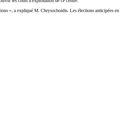
uvrir les coûts d'exploitation de ce centre.
tions », a expliqué M. Chrysochoidis. Les élections anticipées en