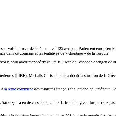
 son voisin turc, a déclaré mercredi (25 avril) au Parlement européen Mic
nce dans ce domaine et les tentatives de « chantage » de la Turquie.
kozy, pour avoir menacé d'exclure la Grèce de l'espace Schengen de libre
 intérieures (LIBE), Michalis Chrisochoidis a décrit la situation de la G
e à
la lettre commune
des ministres français et allemand de l'intérieur. C
Sarkozy n'a eu de cesse de qualifier la frontière gréco-turque de « pas
.
les à la frontière [avec l'Allemagne en 2011], tout le monde s'est insur