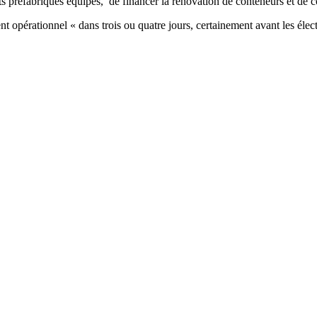
ts préfabriqués équipés, de financer la rénovation de conteneurs et de co
 opérationnel « dans trois ou quatre jours, certainement avant les élec