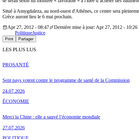
se serait selon lui montrée « favorable » à l'idée d’acheter des bâtimen
Situé à Amygdaleza, au nord-ouest d'Athènes, ce centre sera pleinement
Grèce auront lieu le 6 mai prochain.
Apr 27, 2012 - 08:47
Dernière mise à jour: Apr 27, 2012 - 10:26
Politique
Justice
Print
Partager
LES PLUS LUS
PRO
SANTÉ
Sept pays votent contre le programme de santé de la Commission
24.07.2026
ÉCONOMIE
Merci la Chine : elle a sauvé l’économie mondiale
27.07.2026
POLITIQUE