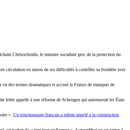
halis Chrisochoidis, le ministre socialiste grec de la protection du
 circulation en raison de ses difficultés à contrôler sa frontière avec
rèce en des termes dramatiques et accusé la France de manquer de
ette lettre appelle à une réforme de Schengen qui autoriserait les États
soire ».
Un fonctionnaire français a même appelé à la construction
gé, on parlait du « pire jour en Europe ». Aujourd'hui on en arrive à