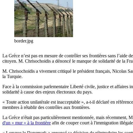
border.jpg
La Grèce n’est pas en mesure de contrôler ses frontières sans l’aide de
citoyen. M. Chrisochoidis a dénoncé le manque de solidarité de la Fra
M. Chrisochoidis a vivement critiqué le président français, Nicolas Sar
la Turquie.
Face à la commission parlementaire Liberté civile, justice et affaires
solidarité à cause des enjeux électoraux du pays.
« Toute action unilatérale est inacceptable », a-t-il déclaré en référenc
membres à rétablir des contrôles aux frontières.
La Grèce n'était pas particulièrement mentionnée, mais récemment, M. 
d'un « mur » à la frontière
afin de couper court à l'immigration illégale
« Lorsque le Danemark a annoncé sa décision de réintroduire les contrô