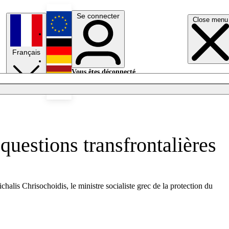
Se connecter
Close menu
English
Français
Deutsch
Vous êtes déconnecté.
Se connecter
Español
Lumières éteintes
questions transfrontalières
halis Chrisochoidis, le ministre socialiste grec de la protection du