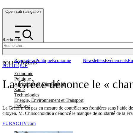
Open sub navigation
Recherche
Rapporteur
Politique
Économie
Newsletters
Evénements
Em
POLICY AREAS
POLITIQUE
Economie
Politique
La Grèce dénonce le « chant
Agriculture et Alimentation
Santé
Technologies
Energie, Environnement et Transport
Défense
La Grèce n’est pas en mesure de contrôler ses frontières sans l’aide de
citoyen. M. Chrisochoidis a dénoncé le manque de solidarité de la Fra
EURACTIV.com