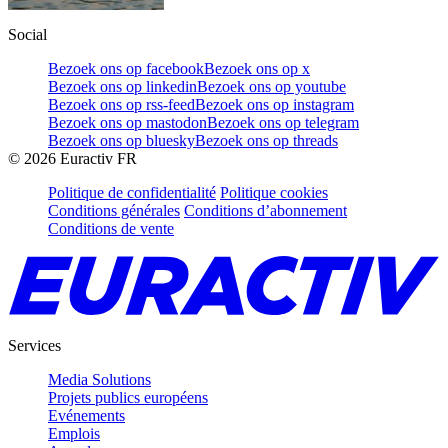
Social
Bezoek ons op facebook
Bezoek ons op x
Bezoek ons op linkedin
Bezoek ons op youtube
Bezoek ons op rss-feed
Bezoek ons op instagram
Bezoek ons op mastodon
Bezoek ons op telegram
Bezoek ons op bluesky
Bezoek ons op threads
©
2026
Euractiv FR
Politique de confidentialité
Politique cookies
Conditions générales
Conditions d’abonnement
Conditions de vente
Services
Media Solutions
Projets publics européens
Evénements
Emplois