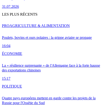
31.07.2026
LES PLUS RÉCENTS
PRO
AGRICULTURE & ALIMENTATION
Poulets, bovins et ours polaires : la grippe aviaire se propage
16:04
ÉCONOMIE
La « résilience surprenante » de l'Allemagne face à la forte hausse
des exportations chinoises
15:17
POLITIQUE
Quatre pays européens mettent en garde contre les projets de la
Russie pour l'Ossétie du Sud