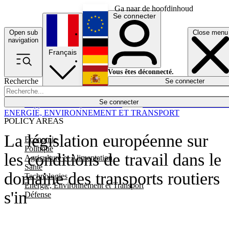
Ga naar de hoofdinhoud
Se connecter
Open sub
Close menu
English
navigation
Français
Deutsch
Vous êtes déconnecté.
Recherche
Se connecter
Español
Lumières éteintes
Se connecter
Rapporteur
Politique
Économie
Newsletters
Evénements
Em
ENERGIE, ENVIRONNEMENT ET TRANSPORT
POLICY AREAS
La législation européenne sur
Economie
Politique
les conditions de travail dans le
Agriculture et Alimentation
Santé
domaine des transports routiers
Technologies
Energie, Environnement et Transport
s'in
Défense