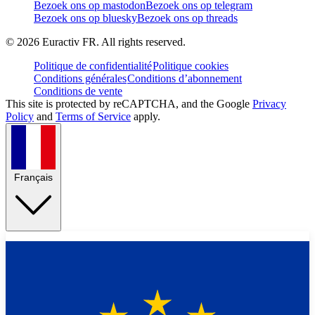
Bezoek ons op mastodon
Bezoek ons op telegram
Bezoek ons op bluesky
Bezoek ons op threads
©
2026
Euractiv FR. All rights reserved.
Politique de confidentialité
Politique cookies
Conditions générales
Conditions d’abonnement
Conditions de vente
This site is protected by reCAPTCHA, and the Google
Privacy
Policy
and
Terms of Service
apply.
Français