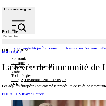
Open sub navigation
Recherche
Rapporteur
Politique
Économie
Newsletters
Evénements
Em
POLICY AREAS
POLITIQUE
Economie
Politique
La levée de l'immunité de 
Agriculture et Alimentation
Santé
Technologies
Energie, Environnement et Transport
Défense
Les députés européens ont entamé la procédure de levée de l'immunité 
EURACTIV.fr avec Reuters