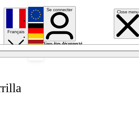
Se connecter
Close menu
English
Français
Deutsch
Vous êtes déconnecté.
Se connecter
Español
Lumières éteintes
rilla