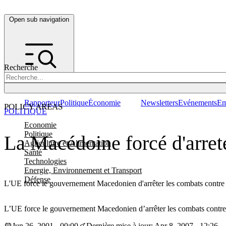
Open sub navigation
Recherche
Rapporteur
Politique
Économie
Newsletters
Evénements
Em
POLICY AREAS
POLITIQUE
Economie
Politique
La Macédoine forcé d'arrete
Agriculture et Alimentation
Santé
Technologies
Energie, Environnement et Transport
Défense
L'UE force le gouvernement Macedonien d'arrêter les combats contre l
L’UE force le gouvernement Macedonien d’arrêter les combats contre 
Jun 26, 2001 - 00:00
Dernière mise à jour: Apr 8, 2007 - 12:26