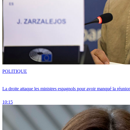
POLITIQUE
La droite attaque les ministres espagnols pour avoir manqué la réunio
10:15