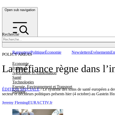
Open sub navigation
Recherche
Rapporteur
Politique
Économie
Newsletters
Evénements
Em
POLICY AREAS
Economie
La méfiance règne dans l’i
Politique
Agriculture et Alimentation
Santé
Technologies
Energie, Environnement et Transport
ÉDITION SPECIALE
/ Le système des soins de santé européen a des
Défense
secteur et décideurs politiques présents hier (4 octobre) au Gastein H
Jeremy Fleming
EURACTIV.fr