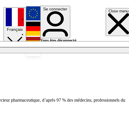
Se connecter
Close menu
English
Français
Deutsch
Vous êtes déconnecté.
Se connecter
Español
Lumières éteintes
 secteur pharmaceutique, d’après 97 % des médecins, professionnels du