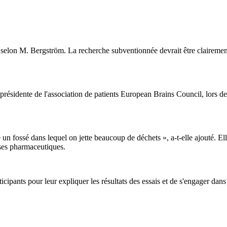
 selon M. Bergström. La recherche subventionnée devrait être claireme
résidente de l'association de patients European Brains Council, lors de la
ossé dans lequel on jette beaucoup de déchets », a-t-elle ajouté. Elle a
ises pharmaceutiques.
articipants pour leur expliquer les résultats des essais et de s'engager d