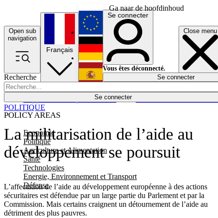
Ga naar de hoofdinhoud
Se connecter
Open sub
Close menu
English
navigation
Français
Deutsch
Vous êtes déconnecté.
Recherche
Se connecter
Español
Lumières éteintes
Se connecter
Rapporteur
Politique
Économie
Newsletters
Evénements
Em
POLITIQUE
POLICY AREAS
La militarisation de l’aide au
Economie
Politique
développement se poursuit
Agriculture et Alimentation
Santé
Technologies
Energie, Environnement et Transport
Défense
L’affectation de l’aide au développement européenne à des actions
sécuritaires est défendue par un large partie du Parlement et par la
Commission. Mais certains craignent un détournement de l’aide au
détriment des plus pauvres.