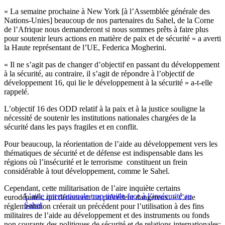
« La semaine prochaine à New York [à l’Assemblée générale des
Nations-Unies] beaucoup de nos partenaires du Sahel, de la Corne
de l’Afrique nous demanderont si nous sommes prêts à faire plus
pour soutenir leurs actions en matière de paix et de sécurité » a averti
la Haute représentant de l’UE, Federica Mogherini.
« Il ne s’agit pas de changer d’objectif en passant du développement
à la sécurité, au contraire, il s’agit de répondre à l’objectif de
développement 16, qui lie le développement à la sécurité » a-t-elle
rappelé.
L’objectif 16 des ODD relatif à la paix et à la justice souligne la
nécessité de soutenir les institutions nationales chargées de la
sécurité dans les pays fragiles et en conflit.
Pour beaucoup, la réorientation de l’aide au développement vers les
thématiques de sécurité et de défense est indispensable dans les
régions où l’insécurité et le terrorisme constituent un frein
considérable à tout développement, comme le Sahel.
Cependant, cette militarisation de l’aire inquiète certains
L’aide internationale trop timide face à l’insécurité au
eurodéputés, qui dénoncent un précédent dangereux. « Cette
Sahel
réglementation créerait un précédent pour l’utilisation à des fins
militaires de l’aide au développement et des instruments ou fonds
non courants des politiques de sécurité et de relations internationales;