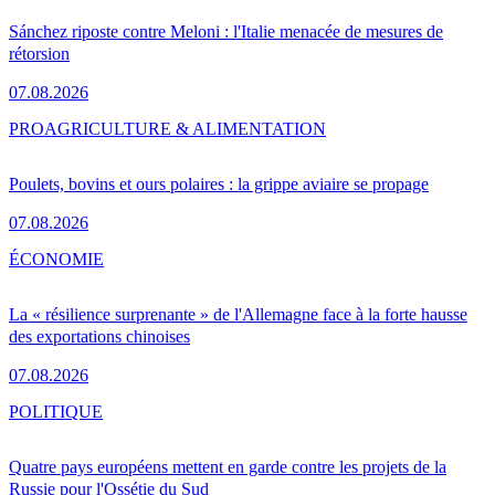
Sánchez riposte contre Meloni : l'Italie menacée de mesures de
rétorsion
07.08.2026
PRO
AGRICULTURE & ALIMENTATION
Poulets, bovins et ours polaires : la grippe aviaire se propage
07.08.2026
ÉCONOMIE
La « résilience surprenante » de l'Allemagne face à la forte hausse
des exportations chinoises
07.08.2026
POLITIQUE
Quatre pays européens mettent en garde contre les projets de la
Russie pour l'Ossétie du Sud