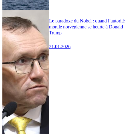
Le paradoxe du Nobel : quand l’autorité
morale norvégienne se heurte à Donald
Trump
21.01.2026