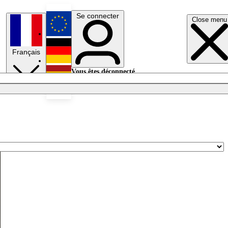
Se connecter
Close menu
English
Français
Deutsch
Vous êtes déconnecté.
Se connecter
Español
Lumières éteintes