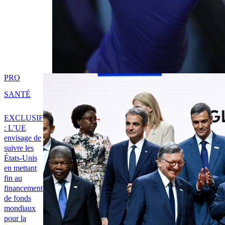
PRO
SANTÉ
EXCLUSIF
: L’UE
envisage de
suivre les
États-Unis
en mettant
fin au
financement
de fonds
mondiaux
pour la