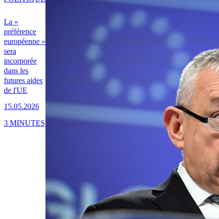
La «
préférence
européenne »
sera
incorporée
dans les
futures aides
de l'UE
15.05.2026
3 MINUTES