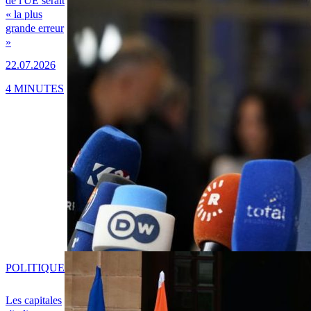
de l'UE serait
« la plus
grande erreur
»
22.07.2026
4 MINUTES
POLITIQUE
Les capitales