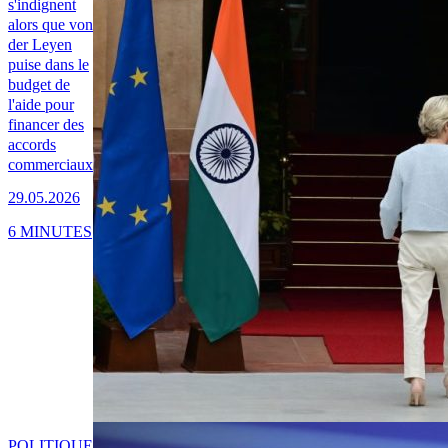
s'indignent
alors que von
der Leyen
puise dans le
budget de
l'aide pour
financer des
accords
commerciaux
29.05.2026
6 MINUTES
POLITIQUE