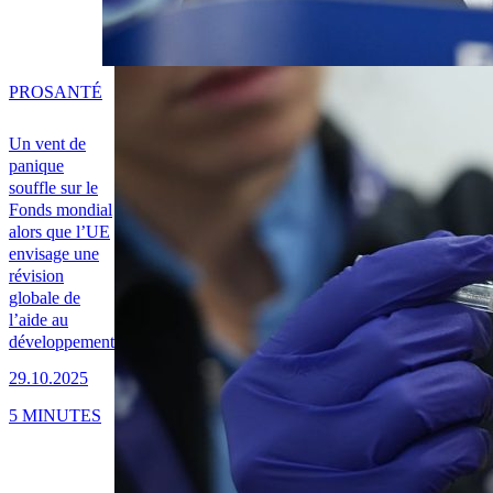
PRO
SANTÉ
Un vent de
panique
souffle sur le
Fonds mondial
alors que l’UE
envisage une
révision
globale de
l’aide au
développement
29.10.2025
5 MINUTES