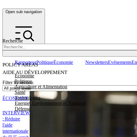
Open sub navigation
Recherche
Rapporteur
Politique
Économie
Newsletters
Evénements
Em
POLICY AREAS
AIDE AU DÉVELOPPEMENT
Economie
Politique
Filter by section
Agriculture et Alimentation
Santé
Technologies
ÉCONOMIE
Energie, Environnement et Transport
Défense
INTERVIEW
: Réduire
l'aide
internationale