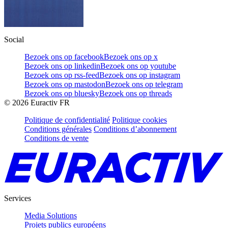
Social
Bezoek ons op facebook
Bezoek ons op x
Bezoek ons op linkedin
Bezoek ons op youtube
Bezoek ons op rss-feed
Bezoek ons op instagram
Bezoek ons op mastodon
Bezoek ons op telegram
Bezoek ons op bluesky
Bezoek ons op threads
©
2026
Euractiv FR
Politique de confidentialité
Politique cookies
Conditions générales
Conditions d’abonnement
Conditions de vente
Services
Media Solutions
Projets publics européens