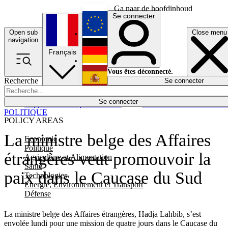
Ga naar de hoofdinhoud
Se connecter
Open sub
Close menu
English
navigation
Français
Deutsch
Vous êtes déconnecté.
Recherche
Se connecter
Español
Lumières éteintes
Se connecter
Rapporteur
Politique
Économie
Newsletters
Evénements
Em
POLITIQUE
POLICY AREAS
La ministre belge des Affaires
Economie
Politique
étrangères veut promouvoir la
Agriculture et Alimentation
Santé
paix dans le Caucase du Sud
Technologies
Energie, Environnement et Transport
Défense
La ministre belge des Affaires étrangères, Hadja Lahbib, s’est
envolée lundi pour une mission de quatre jours dans le Caucase du