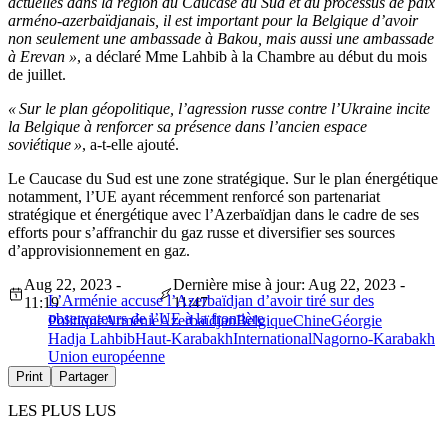
actuelles dans la région du Caucase du Sud et du processus de paix
arméno-azerbaïdjanais, il est important pour la Belgique d’avoir
non seulement une ambassade à Bakou, mais aussi une ambassade
à Erevan »
, a déclaré Mme Lahbib à la Chambre au début du mois
de juillet.
« Sur le plan géopolitique, l’agression russe contre l’Ukraine incite
la Belgique à renforcer sa présence dans l’ancien espace
soviétique »
, a-t-elle ajouté.
Le Caucase du Sud est une zone stratégique. Sur le plan énergétique
notamment, l’UE ayant récemment renforcé son partenariat
stratégique et énergétique avec l’Azerbaïdjan dans le cadre de ses
efforts pour s’affranchir du gaz russe et diversifier ses sources
d’approvisionnement en gaz.
Aug 22, 2023 -
Dernière mise à jour: Aug 22, 2023 -
L’Arménie accuse l’Azerbaïdjan d’avoir tiré sur des
11:19
11:47
observateurs de l’UE à la frontière
Politique
Arménie
Azerbaïdjan
Belgique
Chine
Géorgie
Hadja Lahbib
Haut-Karabakh
International
Nagorno-Karabakh
Union européenne
Print
Partager
LES PLUS LUS