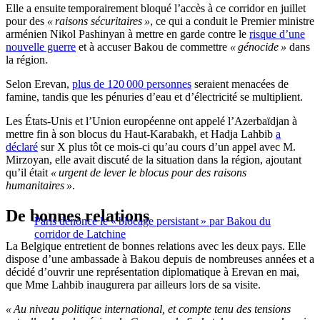
Elle a ensuite temporairement bloqué l’accès à ce corridor en juillet
pour des
« raisons sécuritaires »
, ce qui a conduit le Premier ministre
arménien Nikol Pashinyan à mettre en garde contre le
risque d’une
nouvelle guerre
et à accuser Bakou de commettre
« génocide »
dans
la région.
Selon Erevan,
plus de 120 000 personnes
seraient menacées de
famine, tandis que les pénuries d’eau et d’électricité se multiplient.
Les États-Unis et l’Union européenne ont appelé l’Azerbaïdjan à
mettre fin à son blocus du Haut-Karabakh, et Hadja Lahbib
a
déclaré
sur X plus tôt ce mois-ci qu’au cours d’un appel avec M.
Mirzoyan, elle avait discuté de la situation dans la région, ajoutant
qu’il était
« urgent de lever le blocus pour des raisons
humanitaires »
.
De bonnes relations
Paris dénonce le « blocage persistant » par Bakou du
corridor de Latchine
La Belgique entretient de bonnes relations avec les deux pays. Elle
dispose d’une ambassade à Bakou depuis de nombreuses années et a
décidé d’ouvrir une représentation diplomatique à Erevan en mai,
que Mme Lahbib inaugurera par ailleurs lors de sa visite.
« Au niveau politique international, et compte tenu des tensions