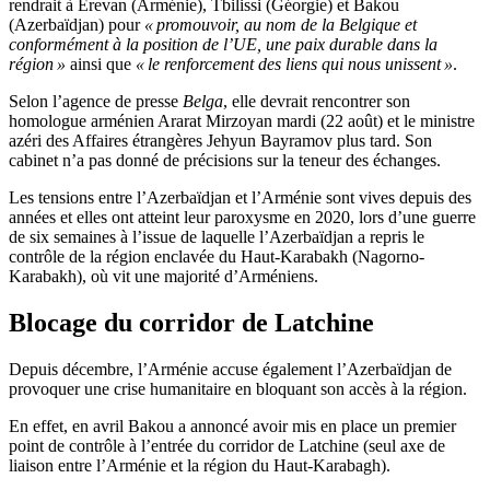
rendrait à Erevan (Arménie), Tbilissi (Géorgie) et Bakou
(Azerbaïdjan) pour
« promouvoir, au nom de la Belgique et
conformément à la position de l’UE, une paix durable dans la
région »
ainsi que
« le renforcement des liens qui nous unissent »
.
Selon l’agence de presse
Belga
, elle devrait rencontrer son
homologue arménien Ararat Mirzoyan mardi (22 août) et le ministre
azéri des Affaires étrangères Jehyun Bayramov plus tard. Son
cabinet n’a pas donné de précisions sur la teneur des échanges.
Les tensions entre l’Azerbaïdjan et l’Arménie sont vives depuis des
années et elles ont atteint leur paroxysme en 2020, lors d’une guerre
de six semaines à l’issue de laquelle l’Azerbaïdjan a repris le
contrôle de la région enclavée du Haut-Karabakh (Nagorno-
Karabakh), où vit une majorité d’Arméniens.
Blocage du corridor de Latchine
Depuis décembre, l’Arménie accuse également l’Azerbaïdjan de
provoquer une crise humanitaire en bloquant son accès à la région.
En effet, en avril Bakou a annoncé avoir mis en place un premier
point de contrôle à l’entrée du corridor de Latchine (seul axe de
liaison entre l’Arménie et la région du Haut-Karabagh).