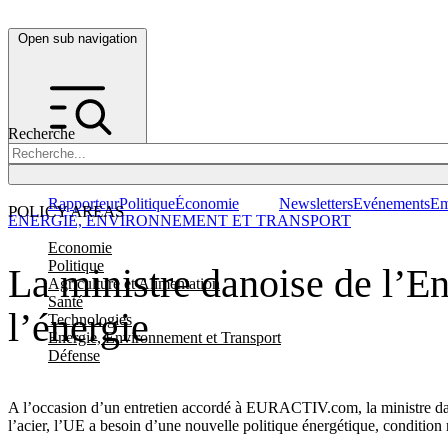
Open sub navigation
Recherche
Rapporteur
Politique
Économie
Newsletters
Evénements
Em
POLICY AREAS
ENERGIE, ENVIRONNEMENT ET TRANSPORT
Economie
Politique
La ministre danoise de l’
Agriculture et Alimentation
Santé
l’énergie
Technologies
Energie, Environnement et Transport
Défense
A l’occasion d’un entretien accordé à EURACTIV.com, la ministre dan
l’acier, l’UE a besoin d’une nouvelle politique énergétique, condition 