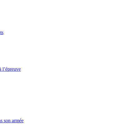
ts
à l’épreuve
ns son armée