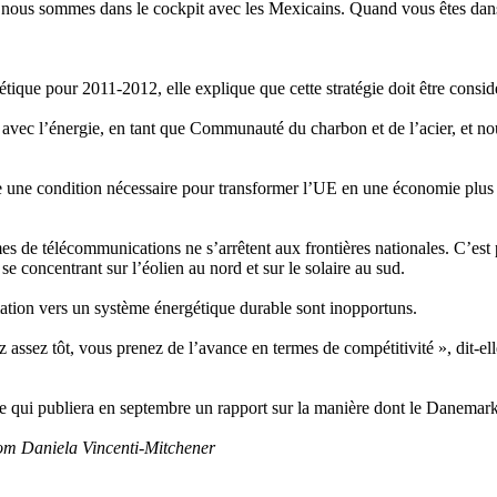
us sommes dans le cockpit avec les Mexicains. Quand vous êtes dans les
ique pour 2011-2012, elle explique que cette stratégie doit être cons
avec l’énergie, en tant que Communauté du charbon et de l’acier, et no
une condition nécessaire pour transformer l’UE en une économie plus p
es de télécommunications ne s’arrêtent aux frontières nationales. C’est p
e concentrant sur l’éolien au nord et sur le solaire au sud.
rmation vers un système énergétique durable sont inopportuns.
ez assez tôt, vous prenez de l’avance en termes de compétitivité », dit-e
qui publiera en septembre un rapport sur la manière dont le Danemark 
com Daniela Vincenti-Mitchener