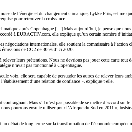
oise de l’énergie et du changement climatique, Lykke Friis, estime qu
requise pour retrouver la croissance.
 climatique après Copenhague […] Mais aujourd’hui, je pense que nous a
accordé à EURACTIV.com, elle explique qu’un certain nombre d’initiativ
es négociations internationales, elle soutient la commissaire à l’actio
es émissions de CO2 de 30 % d’ici 2020.
à relever leurs prétentions. Nous ne devrions pas jouer cette carte tout d
stratégie n’avait pas fonctionné à Copenhague.
seule voix, elle sera capable de persuader les autres de relever leurs a
’établissement d’une relation de confiance », explique-t-elle.
 contraignant. Mais s’il n’est pas possible de se mettre d’accord sur le m
us pourrons ensuite utiliser pour l’Afrique du Sud en 2011 », insiste-t-e
 à un débat de long terme sur la transformation de l’économie européenne,