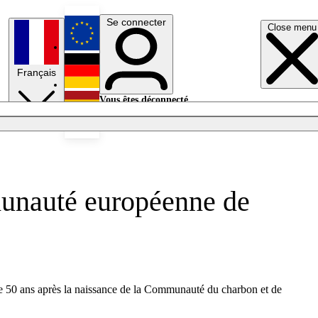
Se connecter
Close menu
English
Français
Deutsch
Vous êtes déconnecté.
Se connecter
Español
Lumières éteintes
munauté européenne de
e 50 ans après la naissance de la Communauté du charbon et de