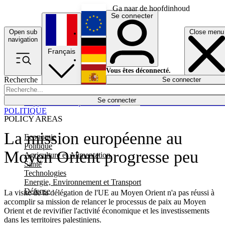
Ga naar de hoofdinhoud
Se connecter
Open sub
Close menu
English
navigation
Français
Deutsch
Vous êtes déconnecté.
Recherche
Se connecter
Español
Lumières éteintes
Se connecter
Rapporteur
Politique
Économie
Newsletters
Evénements
Em
POLITIQUE
POLICY AREAS
La mission européenne au
Economie
Politique
Moyen Orient progresse peu
Agriculture et Alimentation
Santé
Technologies
Energie, Environnement et Transport
Défense
La visite de la délégation de l'UE au Moyen Orient n'a pas réussi à
accomplir sa mission de relancer le processus de paix au Moyen
Orient et de revivifier l'activité économique et les investissements
dans les territoires palestiniens.