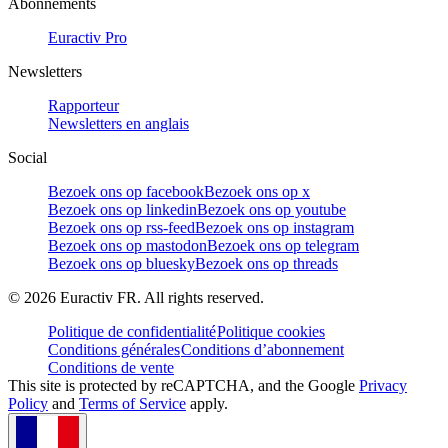
Abonnements
Euractiv Pro
Newsletters
Rapporteur
Newsletters en anglais
Social
Bezoek ons op facebook
Bezoek ons op x
Bezoek ons op linkedin
Bezoek ons op youtube
Bezoek ons op rss-feed
Bezoek ons op instagram
Bezoek ons op mastodon
Bezoek ons op telegram
Bezoek ons op bluesky
Bezoek ons op threads
©
2026
Euractiv FR. All rights reserved.
Politique de confidentialité
Politique cookies
Conditions générales
Conditions d’abonnement
Conditions de vente
This site is protected by reCAPTCHA, and the Google
Privacy
Policy
and
Terms of Service
apply.