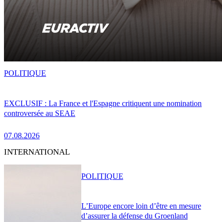
POLITIQUE
EXCLUSIF : La France et l'Espagne critiquent une nomination
controversée au SEAE
07.08.2026
INTERNATIONAL
POLITIQUE
L’Europe encore loin d’être en mesure
d’assurer la défense du Groenland