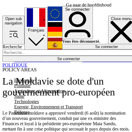
Ga naar de hoofdinhoud
Se connecter
Open sub
Close menu
English
navigation
Français
Deutsch
Vous êtes déconnecté.
Recherche
Se connecter
Español
Lumières éteintes
Se connecter
Rapporteur
Politique
Économie
Newsletters
Evénements
Em
POLITIQUE
POLICY AREAS
La Moldavie se dote d'un
Economie
Politique
gouvernement pro-européen
Agriculture et Alimentation
Santé
Technologies
Energie, Environnement et Transport
Défense
Le Parlement moldave a approuvé vendredi (6 août) la nomination
d’un nouveau gouvernement, conduit par une ex-ministre des
Finances et loyal à la présidente pro-européenne Maia Sandu,
mettant fin à une crise politique qui secouait le pays depuis des mois.