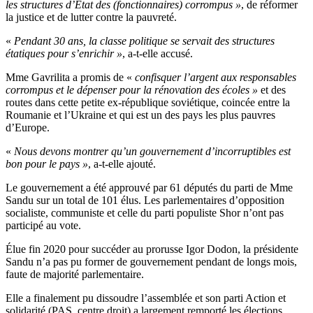
les structures d’État des (fonctionnaires) corrompus »
, de réformer
la justice et de lutter contre la pauvreté.
«
Pendant 30 ans, la classe politique se servait des structures
étatiques pour s’enrichir »
, a-t-elle accusé.
Mme Gavrilita a promis de «
confisquer l’argent aux responsables
corrompus et le dépenser pour la rénovation des écoles »
et des
routes dans cette petite ex-république soviétique, coincée entre la
Roumanie et l’Ukraine et qui est un des pays les plus pauvres
d’Europe.
«
Nous devons montrer qu’un gouvernement d’incorruptibles est
bon pour le pays »
, a-t-elle ajouté.
Le gouvernement a été approuvé par 61 députés du parti de Mme
Sandu sur un total de 101 élus. Les parlementaires d’opposition
socialiste, communiste et celle du parti populiste Shor n’ont pas
participé au vote.
Élue fin 2020 pour succéder au prorusse Igor Dodon, la présidente
Sandu n’a pas pu former de gouvernement pendant de longs mois,
faute de majorité parlementaire.
Elle a finalement pu dissoudre l’assemblée et son parti Action et
solidarité (PAS, centre droit) a largement remporté les élections