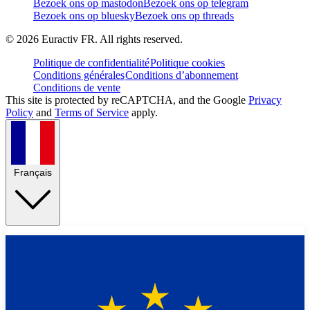
Bezoek ons op mastodon
Bezoek ons op telegram
Bezoek ons op bluesky
Bezoek ons op threads
©
2026
Euractiv FR. All rights reserved.
Politique de confidentialité
Politique cookies
Conditions générales
Conditions d’abonnement
Conditions de vente
This site is protected by reCAPTCHA, and the Google
Privacy
Policy
and
Terms of Service
apply.
Français