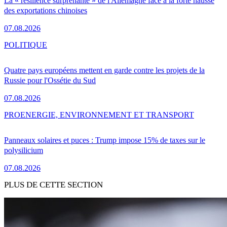
La « résilience surprenante » de l'Allemagne face à la forte hausse
des exportations chinoises
07.08.2026
POLITIQUE
Quatre pays européens mettent en garde contre les projets de la
Russie pour l'Ossétie du Sud
07.08.2026
PRO
ENERGIE, ENVIRONNEMENT ET TRANSPORT
Panneaux solaires et puces : Trump impose 15% de taxes sur le
polysilicium
07.08.2026
PLUS DE CETTE SECTION