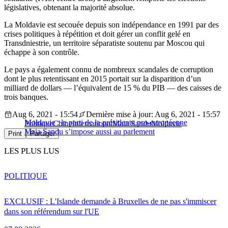
législatives, obtenant la majorité absolue.
La Moldavie est secouée depuis son indépendance en 1991 par des
crises politiques à répétition et doit gérer un conflit gelé en
Transdniestrie, un territoire séparatiste soutenu par Moscou qui
échappe à son contrôle.
Le pays a également connu de nombreux scandales de corruption
dont le plus retentissant en 2015 portait sur la disparition d’un
milliard de dollars — l’équivalent de 15 % du PIB — des caisses de
trois banques.
Aug 6, 2021 - 15:54
Dernière mise à jour: Aug 6, 2021 - 15:57
Moldavie : le parti de la présidente pro-européenne
Politique
Chine
International
Maia Sandu
Moldavie
Maia Sandu s’impose aussi au parlement
Print
Partager
LES PLUS LUS
POLITIQUE
EXCLUSIF : L'Islande demande à Bruxelles de ne pas s'immiscer
dans son référendum sur l'UE