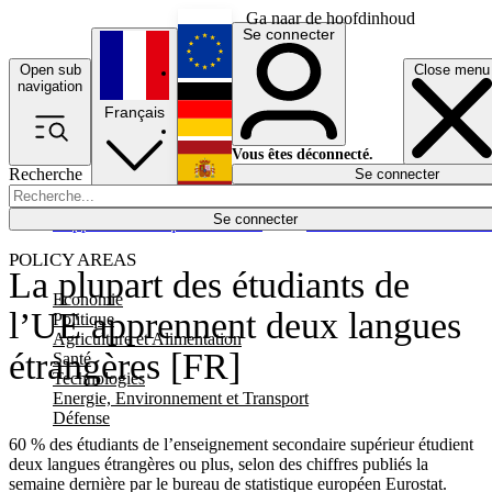
Ga naar de hoofdinhoud
Se connecter
Open sub
Close menu
English
navigation
Français
Deutsch
Vous êtes déconnecté.
Recherche
Se connecter
Español
Lumières éteintes
Se connecter
Rapporteur
Politique
Économie
Newsletters
Evénements
Em
POLICY AREAS
La plupart des étudiants de
Economie
l’UE apprennent deux langues
Politique
Agriculture et Alimentation
étrangères [FR]
Santé
Technologies
Energie, Environnement et Transport
Défense
60 % des étudiants de l’enseignement secondaire supérieur étudient
deux langues étrangères ou plus, selon des chiffres publiés la
semaine dernière par le bureau de statistique européen Eurostat.