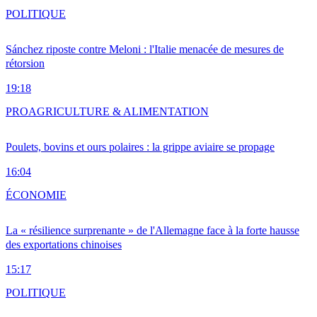
POLITIQUE
Sánchez riposte contre Meloni : l'Italie menacée de mesures de
rétorsion
19:18
PRO
AGRICULTURE & ALIMENTATION
Poulets, bovins et ours polaires : la grippe aviaire se propage
16:04
ÉCONOMIE
La « résilience surprenante » de l'Allemagne face à la forte hausse
des exportations chinoises
15:17
POLITIQUE