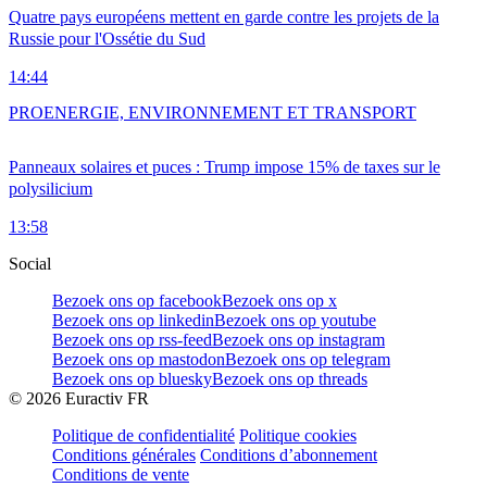
Quatre pays européens mettent en garde contre les projets de la
Russie pour l'Ossétie du Sud
14:44
PRO
ENERGIE, ENVIRONNEMENT ET TRANSPORT
Panneaux solaires et puces : Trump impose 15% de taxes sur le
polysilicium
13:58
Social
Bezoek ons op facebook
Bezoek ons op x
Bezoek ons op linkedin
Bezoek ons op youtube
Bezoek ons op rss-feed
Bezoek ons op instagram
Bezoek ons op mastodon
Bezoek ons op telegram
Bezoek ons op bluesky
Bezoek ons op threads
©
2026
Euractiv FR
Politique de confidentialité
Politique cookies
Conditions générales
Conditions d’abonnement
Conditions de vente