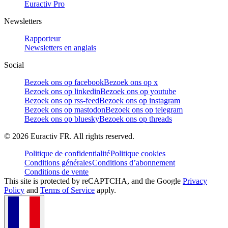
Euractiv Pro
Newsletters
Rapporteur
Newsletters en anglais
Social
Bezoek ons op facebook
Bezoek ons op x
Bezoek ons op linkedin
Bezoek ons op youtube
Bezoek ons op rss-feed
Bezoek ons op instagram
Bezoek ons op mastodon
Bezoek ons op telegram
Bezoek ons op bluesky
Bezoek ons op threads
©
2026
Euractiv FR. All rights reserved.
Politique de confidentialité
Politique cookies
Conditions générales
Conditions d’abonnement
Conditions de vente
This site is protected by reCAPTCHA, and the Google
Privacy
Policy
and
Terms of Service
apply.