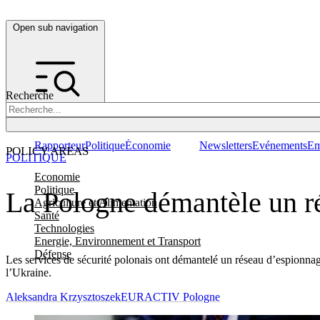
Open sub navigation
Recherche
Rapporteur
Politique
Économie
Newsletters
Evénements
Em
POLICY AREAS
POLITIQUE
Economie
Politique
La Pologne démantèle un r
Agriculture et Alimentation
Santé
Technologies
Energie, Environnement et Transport
Défense
Les services de sécurité polonais ont démantelé un réseau d’espionnage 
l’Ukraine.
Aleksandra Krzysztoszek
EURACTIV Pologne