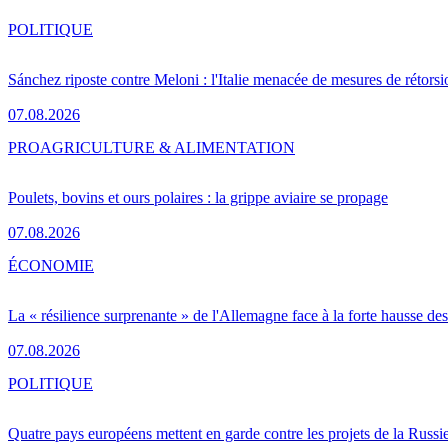
POLITIQUE
Sánchez riposte contre Meloni : l'Italie menacée de mesures de rétorsi
07.08.2026
PRO
AGRICULTURE & ALIMENTATION
Poulets, bovins et ours polaires : la grippe aviaire se propage
07.08.2026
ÉCONOMIE
La « résilience surprenante » de l'Allemagne face à la forte hausse de
07.08.2026
POLITIQUE
Quatre pays européens mettent en garde contre les projets de la Russi