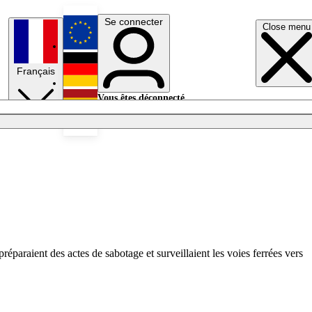
Se connecter
Close menu
English
Français
Deutsch
Vous êtes déconnecté.
Se connecter
Español
Lumières éteintes
réparaient des actes de sabotage et surveillaient les voies ferrées vers