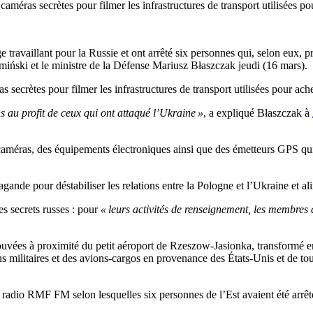
 caméras secrètes pour filmer les infrastructures de transport utilisées 
ravaillant pour la Russie et ont arrêté six personnes qui, selon eux, pré
amiński et le ministre de la Défense Mariusz Błaszczak jeudi (16 mars).
s secrètes pour filmer les infrastructures de transport utilisées pour a
s au profit de ceux qui ont attaqué l’Ukraine »
, a expliqué Błaszczak à
 caméras, des équipements électroniques ainsi que des émetteurs GPS qui
ande pour déstabiliser les relations entre la Pologne et l’Ukraine et ali
es secrets russes : pour
« leurs activités de renseignement, les membres
rouvées à proximité du petit aéroport de Rzeszow-Jasionka, transformé e
ons militaires et des avions-cargos en provenance des États-Unis et de to
 radio RMF FM selon lesquelles six personnes de l’Est avaient été arrêt