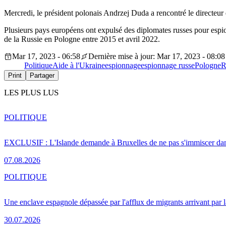
Mercredi, le président polonais Andrzej Duda a rencontré le directeur 
Plusieurs pays européens ont expulsé des diplomates russes pour espi
de la Russie en Pologne entre 2015 et avril 2022.
Mar 17, 2023 - 06:58
Dernière mise à jour: Mar 17, 2023 - 08:08
Politique
Aide à l'Ukraine
espionnage
espionnage russe
Pologne
R
Print
Partager
LES PLUS LUS
POLITIQUE
EXCLUSIF : L'Islande demande à Bruxelles de ne pas s'immiscer dan
07.08.2026
POLITIQUE
Une enclave espagnole dépassée par l'afflux de migrants arrivant par 
30.07.2026