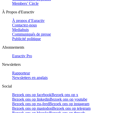
Members’ Circle
À Propos d'Euractiv
À propos d’Euractiv
Contactez-nous
Mediahuis
Communiqués de presse
Publicité politique
Abonnements
Euractiv Pro
Newsletters
Rapporteur
Newsletters en anglais
Social
Bezoek ons op facebook
Bezoek ons op x
Bezoek ons op linkedin
Bezoek ons op youtube
Bezoek ons op rss-feed
Bezoek ons op instagram
Bezoek ons op mastodon
Bezoek ons op telegram
Bezoek ons op bluesky
Bezoek ons op threads