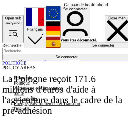
Ga naar de hoofdinhoud
Se connecter
Open sub
Close menu
English
navigation
Français
Deutsch
Vous êtes déconnecté.
Recherche
Se connecter
Español
Lumières éteintes
Se connecter
Rapporteur
Politique
Économie
Newsletters
Evénements
Em
POLITIQUE
POLICY AREAS
La Pologne reçoit 171.6
Economie
Politique
millions d'euros d'aide à
Agriculture et Alimentation
Santé
l'agriculture dans le cadre de la
Technologies
Energie, Environnement et Transport
pré-adhésion
Défense