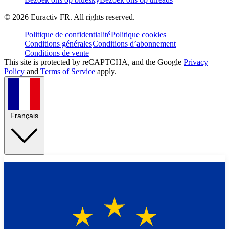
©
2026
Euractiv FR. All rights reserved.
Politique de confidentialité
Politique cookies
Conditions générales
Conditions d’abonnement
Conditions de vente
This site is protected by reCAPTCHA, and the Google
Privacy
Policy
and
Terms of Service
apply.
Français