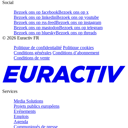
Social
Bezoek ons op facebook
Bezoek ons op x
Bezoek ons op linkedin
Bezoek ons op youtube
Bezoek ons op rss-feed
Bezoek ons op instagram
Bezoek ons op mastodon
Bezoek ons op telegram
Bezoek ons op bluesky
Bezoek ons op threads
©
2026
Euractiv FR
Politique de confidentialité
Politique cookies
Conditions générales
Conditions d’abonnement
Conditions de vente
Services
Media Solutions
Projets publics européens
Evénements
Emplois
Agenda
Communiqués de presse