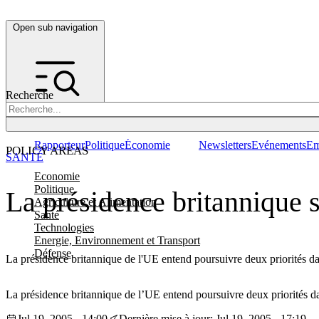
Open sub navigation
Recherche
Rapporteur
Politique
Économie
Newsletters
Evénements
Em
POLICY AREAS
SANTÉ
Economie
Politique
La présidence britannique s
Agriculture et Alimentation
Santé
Technologies
Energie, Environnement et Transport
Défense
La présidence britannique de l'UE entend poursuivre deux priorités dans
La présidence britannique de l’UE entend poursuivre deux priorités dan
Jul 19, 2005 - 14:00
Dernière mise à jour: Jul 19, 2005 - 17:19