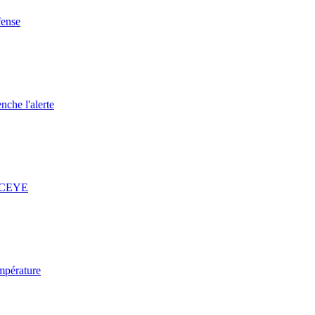
fense
nche l'alerte
 ICEYE
mpérature