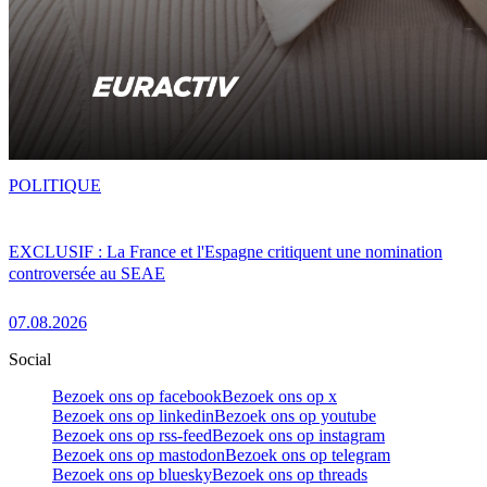
POLITIQUE
EXCLUSIF : La France et l'Espagne critiquent une nomination
controversée au SEAE
07.08.2026
Social
Bezoek ons op facebook
Bezoek ons op x
Bezoek ons op linkedin
Bezoek ons op youtube
Bezoek ons op rss-feed
Bezoek ons op instagram
Bezoek ons op mastodon
Bezoek ons op telegram
Bezoek ons op bluesky
Bezoek ons op threads