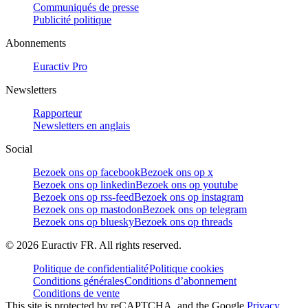
Communiqués de presse
Publicité politique
Abonnements
Euractiv Pro
Newsletters
Rapporteur
Newsletters en anglais
Social
Bezoek ons op facebook
Bezoek ons op x
Bezoek ons op linkedin
Bezoek ons op youtube
Bezoek ons op rss-feed
Bezoek ons op instagram
Bezoek ons op mastodon
Bezoek ons op telegram
Bezoek ons op bluesky
Bezoek ons op threads
©
2026
Euractiv FR. All rights reserved.
Politique de confidentialité
Politique cookies
Conditions générales
Conditions d’abonnement
Conditions de vente
This site is protected by reCAPTCHA, and the Google
Privacy