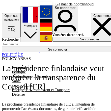
Ga naar de hoofdinhoud
Se connecter
Open sub
Close menu
English
navigation
Français
Deutsch
Vous êtes déconnecté.
Recherche
Se connecter
Español
Lumières éteintes
Se connecter
Rapporteur
Politique
Économie
Newsletters
Evénements
Em
POLITIQUE
POLICY AREAS
La présidence finlandaise veut
Economie
Politique
renforcer la transparence du
Agriculture et Alimentation
Santé
Conseil [FR]
Technologies
Energie, Environnement et Transport
Défense
La prochaine présidence finlandaise de l'UE a l'intention de
promouvoir l'accès aux documents, de garantir l'efficacité de