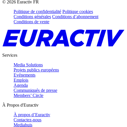
©
2026
Euractiv FR
Politique de confidentialité
Politique cookies
Conditions générales
Conditions d’abonnement
Conditions de vente
Services
Media Solutions
Projets publics européens
Evénements
Emplois
Agenda
Communiqués de presse
Members’ Circle
À Propos d'Euractiv
À propos d’Euractiv
Contactez-nous
Mediahuis