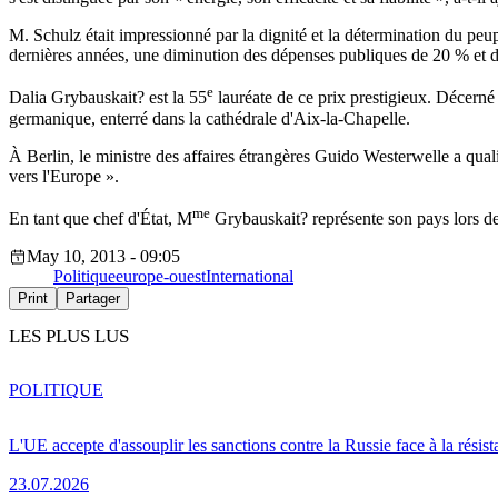
M. Schulz était impressionné par la dignité et la détermination du peu
dernières années, une diminution des dépenses publiques de 20 % et de
e
Dalia Grybauskait? est la 55
lauréate de ce prix prestigieux. Décern
germanique, enterré dans la cathédrale d'Aix-la-Chapelle.
À Berlin, le ministre des affaires étrangères Guido Westerwelle a qual
vers l'Europe ».
me
En tant que chef d'État, M
Grybauskait? représente son pays lors de
May 10, 2013 - 09:05
Politique
europe-ouest
International
Print
Partager
LES PLUS LUS
POLITIQUE
L'UE accepte d'assouplir les sanctions contre la Russie face à la résis
23.07.2026