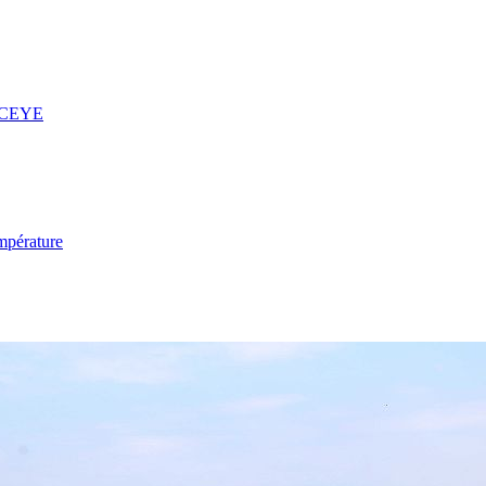
 ICEYE
mpérature