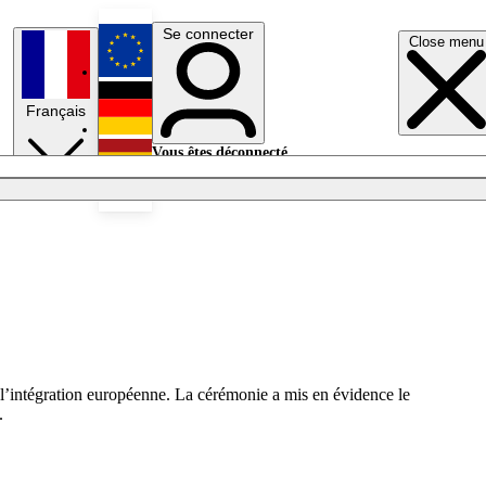
Se connecter
Close menu
English
Français
Deutsch
Vous êtes déconnecté.
Se connecter
Español
Lumières éteintes
à l’intégration européenne. La cérémonie a mis en évidence le
.