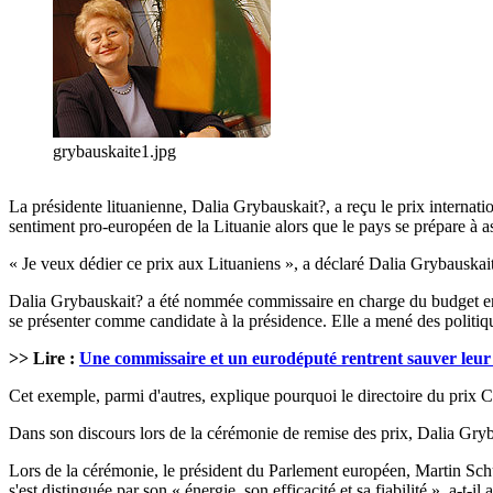
grybauskaite1.jpg
La présidente lituanienne, Dalia Grybauskait?, a reçu le prix interna
sentiment pro-européen de la Lituanie alors que le pays se prépare à as
« Je veux dédier ce prix aux Lituaniens », a déclaré Dalia Grybauskai
Dalia Grybauskait? a été nommée commissaire en charge du budget en ma
se présenter comme candidate à la présidence. Elle a mené des politiq
>> Lire :
Une commissaire et un eurodéputé rentrent sauver leur
Cet exemple, parmi d'autres, explique pourquoi le directoire du prix 
Dans son discours lors de la cérémonie de remise des prix, Dalia Gryba
Lors de la cérémonie, le président du Parlement européen, Martin Schu
s'est distinguée par son « énergie, son efficacité et sa fiabilité », a-t-il 