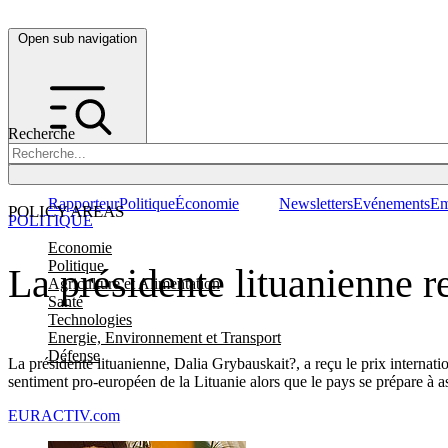
Open sub navigation
Recherche
Rapporteur
Politique
Économie
Newsletters
Evénements
Em
POLICY AREAS
POLITIQUE
Economie
Politique
La présidente lituanienne r
Agriculture et Alimentation
Santé
Technologies
Energie, Environnement et Transport
Défense
La présidente lituanienne, Dalia Grybauskait?, a reçu le prix interna
sentiment pro-européen de la Lituanie alors que le pays se prépare à as
EURACTIV.com