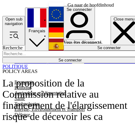
Ga naar de hoofdinhoud
Se connecter
Open sub
Close menu
English
navigation
Français
Deutsch
Vous êtes déconnecté.
Recherche
Se connecter
Español
Lumières éteintes
Se connecter
Rapporteur
Politique
Économie
Newsletters
Evénements
Em
POLITIQUE
POLICY AREAS
La proposition de la
Economie
Politique
Commission relative au
Agriculture et Alimentation
Santé
financement de l'élargissement
Technologies
Energie, Environnement et Transport
risque de décevoir les ca
Défense