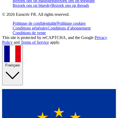
Bezoek ons op mastodon
Bezoek ons op telegram
Bezoek ons op bluesky
Bezoek ons op threads
©
2026
Euractiv FR. All rights reserved.
Politique de confidentialité
Politique cookies
Conditions générales
Conditions d’abonnement
Conditions de vente
This site is protected by reCAPTCHA, and the Google
Privacy
Policy
and
Terms of Service
apply.
Français