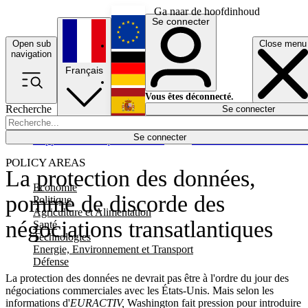
Ga naar de hoofdinhoud
Se connecter
Open sub
Close menu
English
navigation
Français
Deutsch
Vous êtes déconnecté.
Recherche
Se connecter
Español
Lumières éteintes
Se connecter
Rapporteur
Politique
Économie
Newsletters
Evénements
Em
POLICY AREAS
La protection des données,
Economie
pomme de discorde des
Politique
Agriculture et Alimentation
négociations transatlantiques
Santé
Technologies
Energie, Environnement et Transport
Défense
La protection des données ne devrait pas être à l'ordre du jour des
négociations commerciales avec les États-Unis. Mais selon les
informations d'
EURACTIV
,
Washington fait pression pour introduire