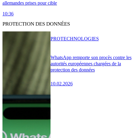
allemandes prises pour cible
10:36
PROTECTION DES DONNÉES
PRO
TECHNOLOGIES
WhatsApp remporte son procès contre les
autorités européennes chargées de la
protection des données
10.02.2026