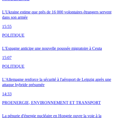
L'Ukraine estime que près de 16 000 volontaires étrangers servent
dans son armée
15:55
POLITIQUE
L'Espagne anticipe une nouvelle poussée migratoire à Ceuta
15:07
POLITIQUE
L'Allemagne renforce la sécurité à l'aéroport de Leipzig après une
attaque hybride présumée
14:33
PRO
ENERGIE, ENVIRONNEMENT ET TRANSPORT
La pénurie d'énergie nucléaire en Hongrie ouvre la voie à la