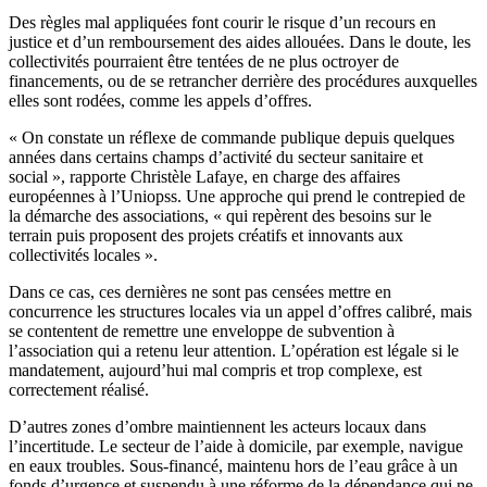
Des règles mal appliquées font courir le risque d’un recours en
justice et d’un remboursement des aides allouées. Dans le doute, les
collectivités pourraient être tentées de ne plus octroyer de
financements, ou de se retrancher derrière des procédures auxquelles
elles sont rodées, comme les appels d’offres.
« On constate un réflexe de commande publique depuis quelques
années dans certains champs d’activité du secteur sanitaire et
social », rapporte Christèle Lafaye, en charge des affaires
européennes à l’Uniopss. Une approche qui prend le contrepied de
la démarche des associations, « qui repèrent des besoins sur le
terrain puis proposent des projets créatifs et innovants aux
collectivités locales ».
Dans ce cas, ces dernières ne sont pas censées mettre en
concurrence les structures locales via un appel d’offres calibré, mais
se contentent de remettre une enveloppe de subvention à
l’association qui a retenu leur attention. L’opération est légale si le
mandatement, aujourd’hui mal compris et trop complexe, est
correctement réalisé.
D’autres zones d’ombre maintiennent les acteurs locaux dans
l’incertitude. Le secteur de l’aide à domicile, par exemple, navigue
en eaux troubles. Sous-financé, maintenu hors de l’eau grâce à un
fonds d’urgence et suspendu à une réforme de la dépendance qui ne