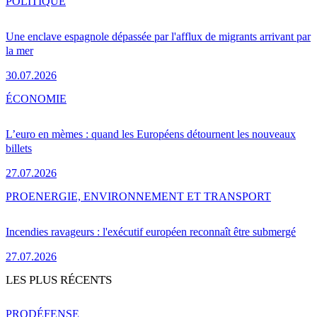
POLITIQUE
Une enclave espagnole dépassée par l'afflux de migrants arrivant par
la mer
30.07.2026
ÉCONOMIE
L’euro en mèmes : quand les Européens détournent les nouveaux
billets
27.07.2026
PRO
ENERGIE, ENVIRONNEMENT ET TRANSPORT
Incendies ravageurs : l'exécutif européen reconnaît être submergé
27.07.2026
LES PLUS RÉCENTS
PRO
DÉFENSE