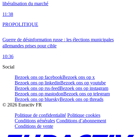
libéralisation du marché
11:38
PRO
POLITIQUE
Guerre de désinformation russe : les élections municipales
allemandes prises pour cible
10:36
Social
Bezoek ons op facebook
Bezoek ons op x
Bezoek ons op linkedin
Bezoek ons op youtube
Bezoek ons op rss-feed
Bezoek ons op instagram
Bezoek ons op mastodon
Bezoek ons op telegram
Bezoek ons op bluesky
Bezoek ons op threads
©
2026
Euractiv FR
Politique de confidentialité
Politique cookies
Conditions générales
Conditions d’abonnement
Conditions de vente