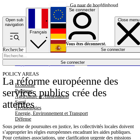
Ga naar de hoofdinhoud
Se connecter
Open sub
Close menu
English
navigation
Français
Deutsch
Vous êtes déconnecté.
Recherche
Se connecter
Español
Lumières éteintes
Se connecter
Rapporteur
Politique
Économie
Newsletters
Evénements
Em
POLICY AREAS
La réforme européenne des
Economie
services publics crée des
Politique
Agriculture et Alimentation
attentes
Santé
Technologies
Energie, Environnement et Transport
Défense
Sous peine de poursuites en justice, les collectivités locales doivent
s’approprier les règles européennes encadrant les aides publiques.
Pour certaines associations, une clarification urgente des missions