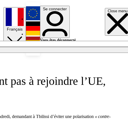
Se connecter
Close menu
English
Français
Deutsch
Vous êtes déconnecté.
Se connecter
Español
Lumières éteintes
nt pas à rejoindre l’UE,
dredi, demandant à Tbilissi d’éviter une polarisation
« contre-