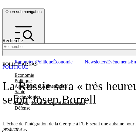
Open sub navigation
Recherche
Rapporteur
Politique
Économie
Newsletters
Evénements
Em
POLICY AREAS
POLITIQUE
Economie
Politique
La Russie sera « très heure
Agriculture et Alimentation
Santé
selon Josep Borrell
Technologies
Energie, Environnement et Transport
Défense
L’échec de l’intégration de la Géorgie à l’UE serait une aubaine pour 
productive »
.