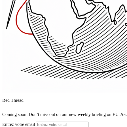
Red Thread
Coming soon: Don’t miss out on our new weekly briefing on EU-Asia 
Entrez votre email