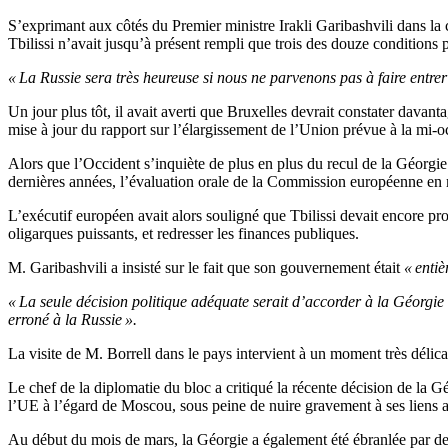
S’exprimant aux côtés du Premier ministre Irakli Garibashvili dans la 
Tbilissi n’avait jusqu’à présent rempli que trois des douze conditions 
« La Russie sera très heureuse si nous ne parvenons pas à faire entre
Un jour plus tôt, il avait averti que Bruxelles devrait constater davan
mise à jour du rapport sur l’élargissement de l’Union prévue à la mi-o
Alors que l’Occident s’inquiète de plus en plus du recul de la Géorgie 
dernières années, l’évaluation orale de la Commission européenne en
L’exécutif européen avait alors souligné que Tbilissi devait encore prog
oligarques puissants, et redresser les finances publiques.
M. Garibashvili a insisté sur le fait que son gouvernement était
« entiè
« La seule décision politique adéquate serait d’accorder à la Géorgie l
erroné à la Russie ».
La visite de M. Borrell dans le pays intervient à un moment très délicat
Le chef de la diplomatie du bloc a critiqué la récente décision de la 
l’UE à l’égard de Moscou, sous peine de nuire gravement à ses liens 
Au début du mois de mars, la Géorgie a également été ébranlée par des 