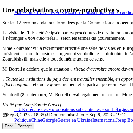
Une polarisation « contre-productive »
Adhésion à l’UE : les vols Moscou-Tbilissi impactent la candid
Sur les 12 recommandations formulées par la Commission européenne en j
La visite de l’UE a été éclipsée par les procédures de destitution anno
à l’étranger
« non autorisées »
, selon les termes du gouvernement.
Mme Zourabichvili a récemment effectué une série de visites en Europe
président — dont le poste est largement symbolique — doit obtenir l’au
Zourabishvili, mais elle a tout de même agi en ce sens.
M. Borrell a déclaré que la situation
« risque d’accroître encore davant
« Toutes les institutions du pays doivent travailler ensemble, en appor
effort conjoint »
et que le gouvernement et le parti au pouvoir avaient 
Vendredi (8 septembre), M. Borrell devait également rencontrer Mme Zou
[Édité par Anne-Sophie Gayet]
L’UE prépare des « propositions substantielles » sur l’élargiss
Sep 8, 2023 - 18:35
Dernière mise à jour: Sep 8, 2023 - 19:12
Politique
Chine
Géorgie
Guerre en Ukraine
International
Josep Bor
Print
Partager