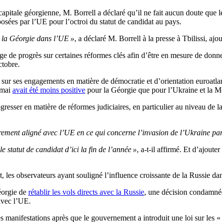
capitale géorgienne, M. Borrell a déclaré qu’il ne fait aucun doute que 
posées par l’UE pour l’octroi du statut de candidat au pays.
r la Géorgie dans l’UE »
, a déclaré M. Borrell à la presse à Tbilissi, aj
tage de progrès sur certaines réformes clés afin d’être en mesure de donn
ctobre.
sur ses engagements en matière de démocratie et d’orientation euroatlant
 mai
avait été moins positive
pour la Géorgie que pour l’Ukraine et la M
resser en matière de réformes judiciaires, en particulier au niveau de la 
rement aligné avec l’UE en ce qui concerne l’invasion de l’Ukraine par
e statut de candidat d’ici la fin de l’année »
, a-t-il affirmé. Et d’ajout
, les observateurs ayant souligné l’influence croissante de la Russie dans
Géorgie de
rétablir les vols directs avec la Russie
, une décision condamnée 
avec l’UE.
manifestations après que le gouvernement a introduit une loi sur les « a