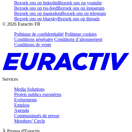
Bezoek ons op linkedin
Bezoek ons op youtube
Bezoek ons op rss-feed
Bezoek ons op instagram
Bezoek ons op mastodon
Bezoek ons op telegram
Bezoek ons op bluesky
Bezoek ons op threads
©
2026
Euractiv FR
Politique de confidentialité
Politique cookies
Conditions générales
Conditions d’abonnement
Conditions de vente
Services
Media Solutions
Projets publics européens
Evénements
Emplois
Agenda
Communiqués de presse
Members’ Circle
À Propos d'Euractiv