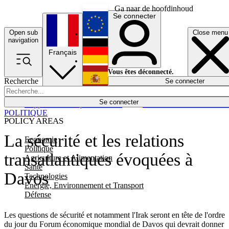
Ga naar de hoofdinhoud
Se connecter
Open sub
Close menu
English
navigation
Français
Deutsch
Vous êtes déconnecté.
Recherche
Se connecter
Español
Lumières éteintes
Se connecter
Rapporteur
Politique
Économie
Newsletters
Evénements
Em
POLITIQUE
POLICY AREAS
La sécurité et les relations
Economie
Politique
transatlantiques évoquées à
Agriculture et Alimentation
Santé
Davos
Technologies
Energie, Environnement et Transport
Défense
Les questions de sécurité et notamment l'Irak seront en tête de l'ordre
du jour du Forum économique mondial de Davos qui devrait donner