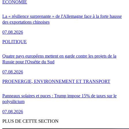
ÉCONOMIE
La « résilience surprenante » de l'Allemagne face à la forte hausse
des exportations chinoises
07.08.2026
POLITIQUE
Quatre pays européens mettent en garde contre les projets de la
Russie pour l'Ossétie du Sud
07.08.2026
PRO
ENERGIE, ENVIRONNEMENT ET TRANSPORT
Panneaux solaires et puces : Trump impose 15% de taxes sur le
polysilicium
07.08.2026
PLUS DE CETTE SECTION