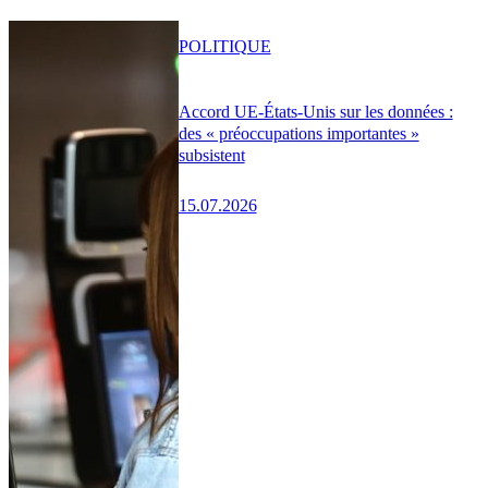
POLITIQUE
Accord UE-États-Unis sur les données :
des « préoccupations importantes »
subsistent
15.07.2026