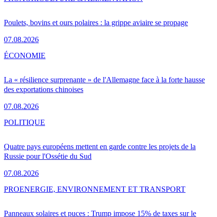
Poulets, bovins et ours polaires : la grippe aviaire se propage
07.08.2026
ÉCONOMIE
La « résilience surprenante » de l'Allemagne face à la forte hausse
des exportations chinoises
07.08.2026
POLITIQUE
Quatre pays européens mettent en garde contre les projets de la
Russie pour l'Ossétie du Sud
07.08.2026
PRO
ENERGIE, ENVIRONNEMENT ET TRANSPORT
Panneaux solaires et puces : Trump impose 15% de taxes sur le