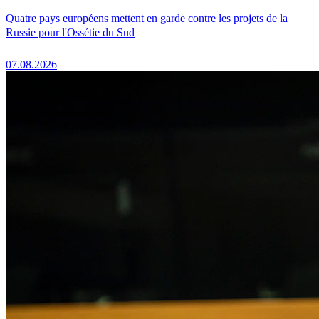
Quatre pays européens mettent en garde contre les projets de la
Russie pour l'Ossétie du Sud
07.08.2026