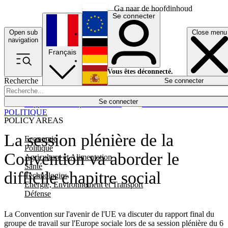
Ga naar de hoofdinhoud
Se connecter
Open sub
Close menu
English
navigation
Français
Deutsch
Vous êtes déconnecté.
Recherche
Se connecter
Español
Lumières éteintes
Se connecter
Rapporteur
Politique
Économie
Newsletters
Evénements
Em
POLITIQUE
POLICY AREAS
La session plénière de la
Economie
Politique
Convention va aborder le
Agriculture et Alimentation
Santé
difficile chapitre social
Technologies
Energie, Environnement et Transport
Défense
La Convention sur l'avenir de l'UE va discuter du rapport final du
groupe de travail sur l'Europe sociale lors de sa session plénière du 6