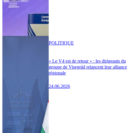
POLITIQUE
« Le V4 est de retour » : les dirigeants du
groupe de Visegrád relancent leur alliance
régionale
24.06.2026