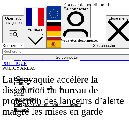
Ga naar de hoofdinhoud
Se connecter
Open sub
Close menu
English
navigation
Français
Deutsch
Vous êtes déconnecté.
Recherche
Se connecter
Español
Lumières éteintes
Se connecter
Rapporteur
Politique
Économie
Newsletters
Evénements
Em
POLITIQUE
POLICY AREAS
La Slovaquie accélère la
Economie
Politique
dissolution du bureau de
Agriculture et Alimentation
Santé
protection des lanceurs d’alerte
Technologies
Energie, Environnement et Transport
malgré les mises en garde
Défense