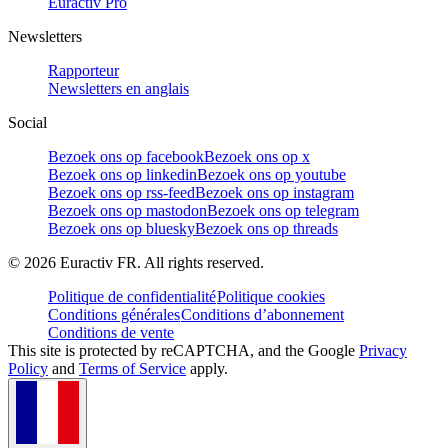
Euractiv Pro
Newsletters
Rapporteur
Newsletters en anglais
Social
Bezoek ons op facebook
Bezoek ons op x
Bezoek ons op linkedin
Bezoek ons op youtube
Bezoek ons op rss-feed
Bezoek ons op instagram
Bezoek ons op mastodon
Bezoek ons op telegram
Bezoek ons op bluesky
Bezoek ons op threads
©
2026
Euractiv FR. All rights reserved.
Politique de confidentialité
Politique cookies
Conditions générales
Conditions d’abonnement
Conditions de vente
This site is protected by reCAPTCHA, and the Google
Privacy
Policy
and
Terms of Service
apply.