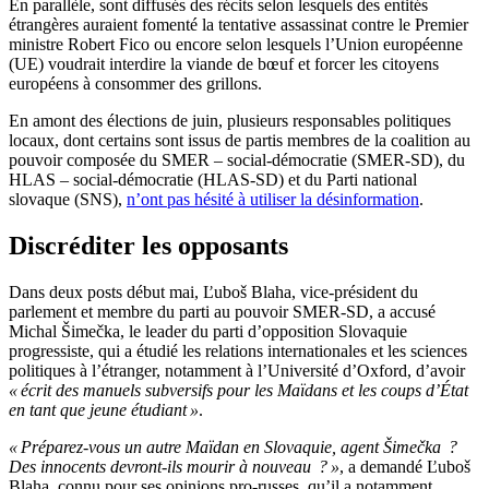
En parallèle, sont diffusés des récits selon lesquels des entités
étrangères auraient fomenté la tentative assassinat contre le Premier
ministre Robert Fico ou encore selon lesquels l’Union européenne
(UE) voudrait interdire la viande de bœuf et forcer les citoyens
européens à consommer des grillons.
En amont des élections de juin, plusieurs responsables politiques
locaux, dont certains sont issus de partis membres de la coalition au
pouvoir composée du SMER – social-démocratie (SMER-SD), du
HLAS – social-démocratie (HLAS-SD) et du Parti national
slovaque (SNS),
n’ont pas hésité à utiliser la désinformation
.
Discréditer les opposants
Dans deux posts début mai, Ľuboš Blaha, vice-président du
parlement et membre du parti au pouvoir SMER-SD, a accusé
Michal Šimečka, le leader du parti d’opposition Slovaquie
progressiste, qui a étudié les relations internationales et les sciences
politiques à l’étranger, notamment à l’Université d’Oxford, d’avoir
« écrit des manuels subversifs pour les Maïdans et les coups d’État
en tant que jeune étudiant »
.
« Préparez-vous un autre Maïdan en Slovaquie, agent Šimečka ?
Des innocents devront-ils mourir à nouveau ? »
, a demandé Ľuboš
Blaha, connu pour ses opinions pro-russes, qu’il a notamment