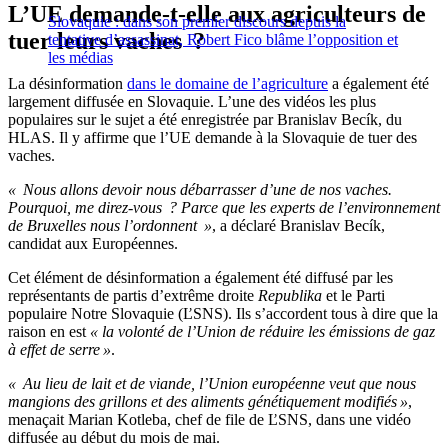
L’UE demande-t-elle aux agriculteurs de
Slovaquie : dans son premier discours depuis la
tuer leurs vaches ?
tentative d’assassinat, Robert Fico blâme l’opposition et
les médias
La désinformation
dans le domaine de l’agriculture
a également été
largement diffusée en Slovaquie. L’une des vidéos les plus
populaires sur le sujet a été enregistrée par Branislav Becík, du
HLAS. Il y affirme que l’UE demande à la Slovaquie de tuer des
vaches.
« Nous allons devoir nous débarrasser d’une de nos vaches.
Pourquoi, me direz-vous ? Parce que les experts de l’environnement
de Bruxelles nous l’ordonnent »
, a déclaré Branislav Becík,
candidat aux Européennes.
Cet élément de désinformation a également été diffusé par les
représentants de partis d’extrême droite
Republika
et le Parti
populaire Notre Slovaquie (ĽSNS). Ils s’accordent tous à dire que la
raison en est
« la volonté de l’Union de réduire les émissions de gaz
à effet de serre »
.
« Au lieu de lait et de viande, l’Union européenne veut que nous
mangions des grillons et des aliments génétiquement modifiés »
,
menaçait Marian Kotleba, chef de file de ĽSNS, dans une vidéo
diffusée au début du mois de mai.