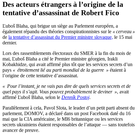
Des acteurs étrangers à l’origine de la
tentative d’assassinat de Robert Fico
Ľuboš Blaha, qui brigue un siège au Parlement européen, a
également répandu des théories conspirationnistes sur le
« cerveau »
de
la tentative d’assassinat du Premier ministre slovaque,
le 15 mai
dernier.
Lors des rassemblements électoraux du SMER à la fin du mois de
mai, Ľuboš Blaha a cité le Premier ministre géorgien, Irakli
Kobakhidze, qui avait affirmé plus tôt que les services secrets d’un
pays
« étroitement lié au parti mondial de la guerre »
étaient à
l’origine de cette tentative d’assassinat.
« Pour l’instant, je ne vais pas dire de quels services secrets et de
quel pays il s’agit. Vous pouvez probablement le deviner »
, avait
affirmé Ľuboš Blaha, selon le
Denník Postoj
.
Parallèlement à cela, Pavol Slota, le leader d’un petit parti absent du
parlement, DOMOV, a déclaré dans un post Facebook daté du 16
mai que la CIA américaine, le MI6 britannique ou les services
secrets ukrainiens étaient responsables de l’attaque — sans toutefois
avancer de preuve.