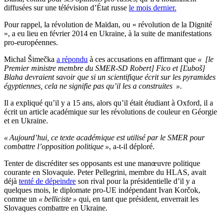
diffusées sur une télévision d’État russe
le mois dernier.
Pour rappel, la révolution de Maïdan, ou « révolution de la Dignité
», a eu lieu en février 2014 en Ukraine, à la suite de manifestations
pro-européennes.
Michal Šimečka
a répondu
à ces accusations en affirmant que
« [le
Premier ministre membre du SMER-SD Robert] Fico et [Ľuboš]
Blaha devraient savoir que si un scientifique écrit sur les pyramides
égyptiennes, cela ne signifie pas qu’il les a construites »
.
Il a expliqué qu’il y a 15 ans, alors qu’il était étudiant à Oxford, il a
écrit un article académique sur les révolutions de couleur en Géorgie
et en Ukraine.
« Aujourd’hui, ce texte académique est utilisé par le SMER pour
combattre l’opposition politique »
, a-t-il déploré.
Tenter de discréditer ses opposants est une manœuvre politique
courante en Slovaquie. Peter Pellegrini, membre du HLAS, avait
déjà
tenté de dépeindre
son rival pour la présidentielle d’il y a
quelques mois, le diplomate pro-UE indépendant Ivan Korčok,
comme un
« belliciste »
qui, en tant que président, enverrait les
Slovaques combattre en Ukraine.