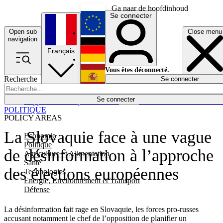
Ga naar de hoofdinhoud
Se connecter
Open sub
Close menu
English
navigation
Français
Deutsch
Vous êtes déconnecté.
Recherche
Se connecter
Español
Lumières éteintes
Se connecter
Rapporteur
Politique
Économie
Newsletters
Evénements
Em
POLITIQUE
POLICY AREAS
La Slovaquie face à une vague
Economie
Politique
de désinformation à l’approche
Agriculture et Alimentation
Santé
des élections européennes
Technologies
Energie, Environnement et Transport
Défense
La désinformation fait rage en Slovaquie, les forces pro-russes
accusant notamment le chef de l’opposition de planifier un