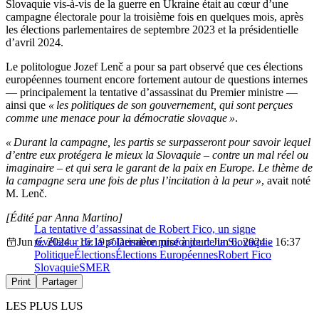
Slovaquie vis-à-vis de la guerre en Ukraine était au cœur d’une
campagne électorale pour la troisième fois en quelques mois, après
les élections parlementaires de septembre 2023 et la présidentielle
d’avril 2024.
Le politologue Jozef Lenč a pour sa part observé que ces élections
européennes tournent encore fortement autour de questions internes
— principalement la tentative d’assassinat du Premier ministre —
ainsi que
« les politiques de son gouvernement, qui sont perçues
comme une menace pour la démocratie slovaque »
.
« Durant la campagne, les partis se surpasseront pour savoir lequel
d’entre eux protégera le mieux la Slovaquie – contre un mal réel ou
imaginaire – et qui sera le garant de la paix en Europe. Le thème de
la campagne sera une fois de plus l’incitation à la peur »
, avait noté
M. Lenč.
[Édité par Anna Martino]
La tentative d’assassinat de Robert Fico, un signe
Jun 6, 2024 - 16:19
révélateur de la polarisation profonde de la Slovaquie
Dernière mise à jour: Jun 6, 2024 - 16:37
Politique
Élections
Élections Européennes
Robert Fico
Slovaquie
SMER
Print
Partager
LES PLUS LUS