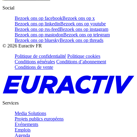
Social
Bezoek ons op facebook
Bezoek ons op x
Bezoek ons op linkedin
Bezoek ons op youtube
Bezoek ons op rss-feed
Bezoek ons op instagram
Bezoek ons op mastodon
Bezoek ons op telegram
Bezoek ons op bluesky
Bezoek ons op threads
©
2026
Euractiv FR
Politique de confidentialité
Politique cookies
Conditions générales
Conditions d’abonnement
Conditions de vente
Services
Media Solutions
Projets publics européens
Evénements
Emplois
Agenda