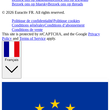
Bezoek ons op bluesky
Bezoek ons op threads
©
2026
Euractiv FR. All rights reserved.
Politique de confidentialité
Politique cookies
Conditions générales
Conditions d’abonnement
Conditions de vente
This site is protected by reCAPTCHA, and the Google
Privacy
Policy
and
Terms of Service
apply.
Français