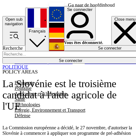
Ga naar de hoofdinhoud
Se connecter
Open sub
Close menu
English
navigation
Français
Deutsch
Vous êtes déconnecté.
Recherche
Se connecter
Español
Lumières éteintes
Se connecter
Rapporteur
Politique
Économie
Newsletters
Evénements
Em
POLITIQUE
POLICY AREAS
La Slovénie est le troisième
Economie
Politique
candidat à l'aide agricole de
Agriculture et Alimentation
Santé
l'UE
Technologies
Energie, Environnement et Transport
Défense
La Commission européenne a décidé, le 27 novembre, d'autoriser la
Slovénie à commencer à appliquer son programme de pré-adhésion