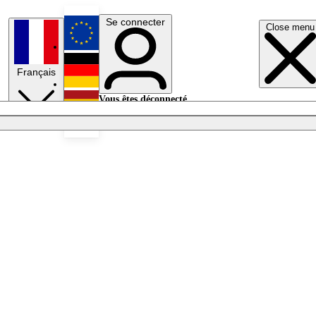
Se connecter
Close menu
English
Français
Deutsch
Vous êtes déconnecté.
Se connecter
Español
Lumières éteintes