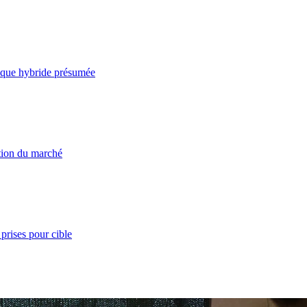
taque hybride présumée
ation du marché
prises pour cible