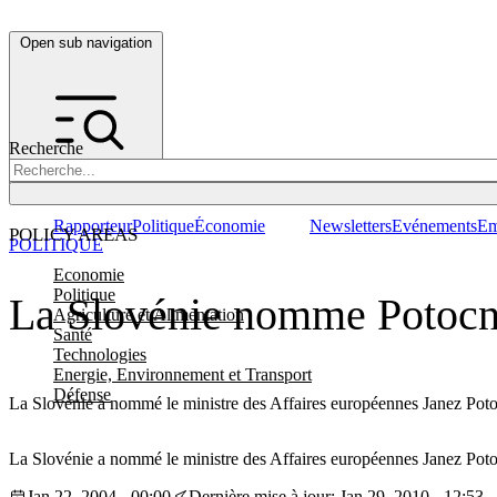
Open sub navigation
Recherche
Rapporteur
Politique
Économie
Newsletters
Evénements
Em
POLICY AREAS
POLITIQUE
Economie
Politique
La Slovénie nomme Potocn
Agriculture et Alimentation
Santé
Technologies
Energie, Environnement et Transport
Défense
La Slovénie a nommé le ministre des Affaires européennes Janez Poto
La Slovénie a nommé le ministre des Affaires européennes Janez Poto
Jan 22, 2004 - 00:00
Dernière mise à jour: Jan 29, 2010 - 12:53