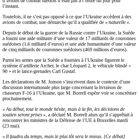
d’avions de combat suédois n’était pas à l’ordre du jour pour
l’instant.
Toutefois, il ne s’est pas opposé à ce que l’Ukraine accèdent à des
avions de combat, une démarche qu’il a qualifiée de
« naturelle »
.
Depuis le début de la guerre de la Russie contre l’Ukraine, la Suède
a fourni une aide militaire d’une valeur de 17 milliards de couronnes
suédoises (1,6 milliard d’euros) et une aide humanitaire d’une valeur
de cinq milliards de couronnes suédoises (469 millions d’euros).
Parmi les armes que la Suède a fournies à l’Ukraine figurent le
système d’artillerie Archer, le char Léopard 2, le véhicule blindé «
90 » et le lance-grenades Carl Gustaf.
Les déclarations de M. Jonson s’inscrivent dans le contexte d’une
discussion internationale plus large concernant la livraison de
chasseurs F-16 à l’Ukraine, que M. Borrell espère voir se concrétiser
prochainement.
« Au début, tout le monde hésite, mais à la fin, les décisions de
soutien seront prises »
, a déclaré M. Borrell alors qu’il s’apprêtait à
rencontrer les ministres de la Défense de l’UE à Bruxelles mardi
(23 mai).
« Il faudra du temps, mais le plus tôt sera le mieux. [Ce débat]