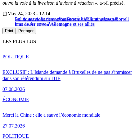
ouvre la voie à la livraison d’avions à réaction »
, a-t-il précisé.
May 24, 2023 - 12:14
La livraison d’avions de chasse à l’Ukraine, nouveau
Politique
avions de combat
Guerre en Ukraine
Josep Borrell
bras de fer entre l’Allemagne et ses alliés
Russie
sécurité
Suède
Ukraine
Print
Partager
LES PLUS LUS
POLITIQUE
EXCLUSIF : L'Islande demande à Bruxelles de ne pas s'immiscer
dans son référendum sur l'UE
07.08.2026
ÉCONOMIE
Merci la Chine : elle a sauvé l’économie mondiale
27.07.2026
POLITIQUE