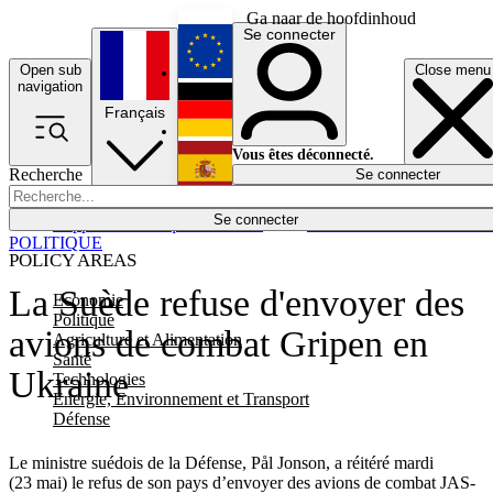
Ga naar de hoofdinhoud
Se connecter
Open sub
Close menu
English
navigation
Français
Deutsch
Vous êtes déconnecté.
Recherche
Se connecter
Español
Lumières éteintes
Se connecter
Rapporteur
Politique
Économie
Newsletters
Evénements
Em
POLITIQUE
POLICY AREAS
La Suède refuse d'envoyer des
Economie
Politique
avions de combat Gripen en
Agriculture et Alimentation
Santé
Ukraine
Technologies
Energie, Environnement et Transport
Défense
Le ministre suédois de la Défense, Pål Jonson, a réitéré mardi
(23 mai) le refus de son pays d’envoyer des avions de combat JAS-