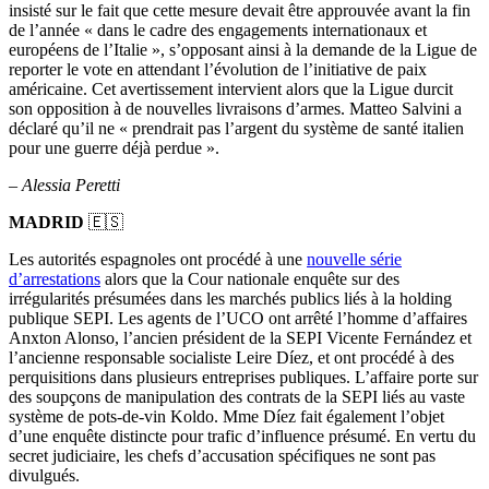
insisté sur le fait que cette mesure devait être approuvée avant la fin
de l’année « dans le cadre des engagements internationaux et
européens de l’Italie », s’opposant ainsi à la demande de la Ligue de
reporter le vote en attendant l’évolution de l’initiative de paix
américaine. Cet avertissement intervient alors que la Ligue durcit
son opposition à de nouvelles livraisons d’armes. Matteo Salvini a
déclaré qu’il ne « prendrait pas l’argent du système de santé italien
pour une guerre déjà perdue ».
–
Alessia Peretti
MADRID
🇪🇸
Les autorités espagnoles ont procédé à une
nouvelle série
d’arrestations
alors que la Cour nationale enquête sur des
irrégularités présumées dans les marchés publics liés à la holding
publique SEPI. Les agents de l’UCO ont arrêté l’homme d’affaires
Anxton Alonso, l’ancien président de la SEPI Vicente Fernández et
l’ancienne responsable socialiste Leire Díez, et ont procédé à des
perquisitions dans plusieurs entreprises publiques. L’affaire porte sur
des soupçons de manipulation des contrats de la SEPI liés au vaste
système de pots-de-vin Koldo. Mme Díez fait également l’objet
d’une enquête distincte pour trafic d’influence présumé. En vertu du
secret judiciaire, les chefs d’accusation spécifiques ne sont pas
divulgués.