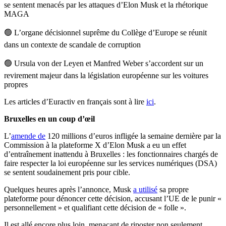
se sentent menacés par les attaques d’Elon Musk et la rhétorique
MAGA
🟢
L’organe décisionnel suprême du Collège d’Europe se réunit
dans un contexte de scandale de corruption
🟢
Ursula von der Leyen et Manfred Weber s’accordent sur un
revirement majeur dans la législation européenne sur les voitures
propres
Les articles d’Euractiv en français sont à lire
ici
.
Bruxelles en un coup d’œil
L’
amende de
120 millions d’euros infligée la semaine dernière par la
Commission à la plateforme X d’Elon Musk a eu un effet
d’entraînement inattendu à Bruxelles : les fonctionnaires chargés de
faire respecter la loi européenne sur les services numériques (DSA)
se sentent soudainement pris pour cible.
Quelques heures après l’annonce, Musk
a utilisé
sa propre
plateforme pour dénoncer cette décision, accusant l’UE de le punir «
personnellement » et qualifiant cette décision de « folle ».
Il est allé encore plus loin, menaçant de riposter non seulement