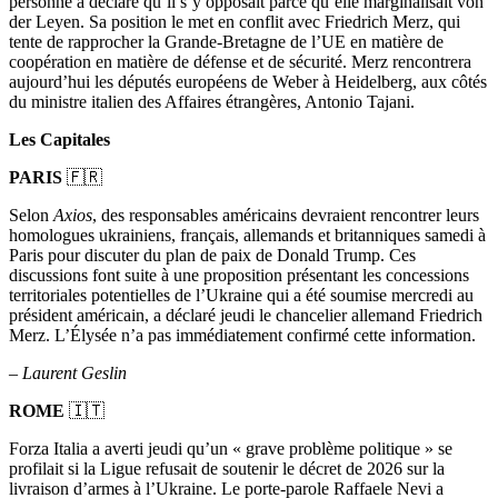
personne a déclaré qu’il s’y opposait parce qu’elle marginalisait von
der Leyen. Sa position le met en conflit avec Friedrich Merz, qui
tente de rapprocher la Grande-Bretagne de l’UE en matière de
coopération en matière de défense et de sécurité. Merz rencontrera
aujourd’hui les députés européens de Weber à Heidelberg, aux côtés
du ministre italien des Affaires étrangères, Antonio Tajani.
Les Capitales
PARIS
🇫🇷
Selon
Axios
, des responsables américains devraient rencontrer leurs
homologues ukrainiens, français, allemands et britanniques samedi à
Paris pour discuter du plan de paix de Donald Trump. Ces
discussions font suite à une proposition présentant les concessions
territoriales potentielles de l’Ukraine qui a été soumise mercredi au
président américain, a déclaré jeudi le chancelier allemand Friedrich
Merz. L’Élysée n’a pas immédiatement confirmé cette information.
–
Laurent Geslin
ROME
🇮🇹
Forza Italia a averti jeudi qu’un « grave problème politique » se
profilait si la Ligue refusait de soutenir le décret de 2026 sur la
livraison d’armes à l’Ukraine. Le porte-parole Raffaele Nevi a