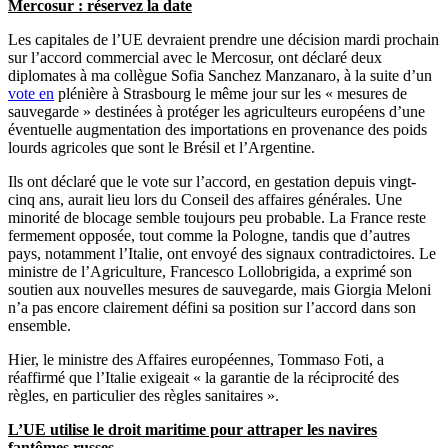
Mercosur : réservez la date
Les capitales de l’UE devraient prendre une décision mardi prochain
sur l’accord commercial avec le Mercosur, ont déclaré deux
diplomates à ma collègue Sofia Sanchez Manzanaro, à la suite d’un
vote en
plénière à Strasbourg le même jour sur les « mesures de
sauvegarde » destinées à protéger les agriculteurs européens d’une
éventuelle augmentation des importations en provenance des poids
lourds agricoles que sont le Brésil et l’Argentine.
Ils ont déclaré que le vote sur l’accord, en gestation depuis vingt-
cinq ans, aurait lieu lors du Conseil des affaires générales. Une
minorité de blocage semble toujours peu probable. La France reste
fermement opposée, tout comme la Pologne, tandis que d’autres
pays, notamment l’Italie, ont envoyé des signaux contradictoires. Le
ministre de l’Agriculture, Francesco Lollobrigida, a exprimé son
soutien aux nouvelles mesures de sauvegarde, mais Giorgia Meloni
n’a pas encore clairement défini sa position sur l’accord dans son
ensemble.
Hier, le ministre des Affaires européennes, Tommaso Foti, a
réaffirmé que l’Italie exigeait « la garantie de la réciprocité des
règles, en particulier des règles sanitaires ».
L’UE utilise le droit maritime pour attraper les navires
fantômes russes