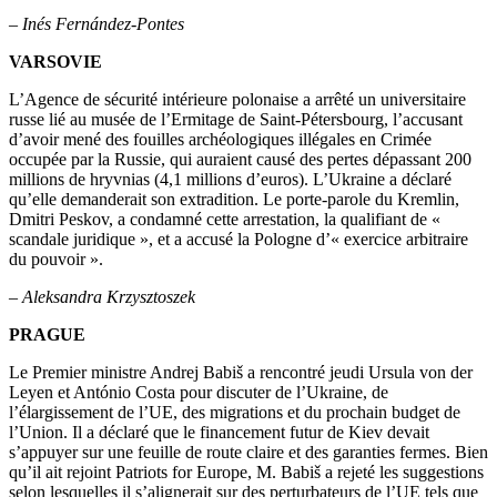
–
Inés Fernández-Pontes
VARSOVIE
L’Agence de sécurité intérieure polonaise a arrêté un universitaire
russe lié au musée de l’Ermitage de Saint-Pétersbourg, l’accusant
d’avoir mené des fouilles archéologiques illégales en Crimée
occupée par la Russie, qui auraient causé des pertes dépassant 200
millions de hryvnias (4,1 millions d’euros). L’Ukraine a déclaré
qu’elle demanderait son extradition. Le porte-parole du Kremlin,
Dmitri Peskov, a condamné cette arrestation, la qualifiant de «
scandale juridique », et a accusé la Pologne d’« exercice arbitraire
du pouvoir ».
–
Aleksandra Krzysztoszek
PRAGUE
Le Premier ministre Andrej Babiš a rencontré jeudi Ursula von der
Leyen et António Costa pour discuter de l’Ukraine, de
l’élargissement de l’UE, des migrations et du prochain budget de
l’Union. Il a déclaré que le financement futur de Kiev devait
s’appuyer sur une feuille de route claire et des garanties fermes. Bien
qu’il ait rejoint Patriots for Europe, M. Babiš a rejeté les suggestions
selon lesquelles il s’alignerait sur des perturbateurs de l’UE tels que