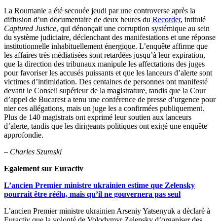
La Roumanie a été secouée jeudi par une controverse après la
diffusion d’un documentaire de deux heures du
Recorder
, intitulé
Captured Justice
, qui dénonçait une corruption systémique au sein
du système judiciaire, déclenchant des manifestations et une réponse
institutionnelle inhabituellement énergique. L’enquête affirme que
les affaires très médiatisées sont retardées jusqu’à leur expiration,
que la direction des tribunaux manipule les affectations des juges
pour favoriser les accusés puissants et que les lanceurs d’alerte sont
victimes d’intimidation. Des centaines de personnes ont manifesté
devant le Conseil supérieur de la magistrature, tandis que la Cour
d’appel de Bucarest a tenu une conférence de presse d’urgence pour
nier ces allégations, mais un juge les a confirmées publiquement.
Plus de 140 magistrats ont exprimé leur soutien aux lanceurs
d’alerte, tandis que les dirigeants politiques ont exigé une enquête
approfondie.
–
Charles Szumski
Egalement sur Euractiv
L’ancien Premier ministre ukrainien estime que Zelensky
pourrait être réélu, mais qu’il ne gouvernera pas seul
L’ancien Premier ministre ukrainien Arseniy Yatsenyuk a déclaré à
Euractiv que la volonté de Volodymyr Zelensky d’organiser des