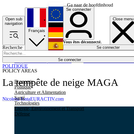
Ga naar de hoofdinhoud
Se connecter
Open sub
Close menu
English
navigation
Français
Deutsch
Vous êtes déconnecté.
Recherche
Se connecter
Español
Lumières éteintes
Se connecter
Rapporteur
Politique
Économie
Newsletters
Evénements
Em
POLITIQUE
POLICY AREAS
La tempête de neige MAGA
Economie
Politique
Agriculture et Alimentation
Santé
Nicoletta Ionta
EURACTIV.com
Technologies
Energie, Environnement et Transport
Défense