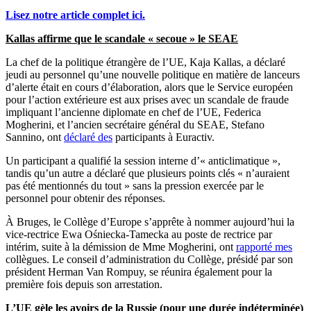
Lisez notre article complet ici.
Kallas affirme que le scandale « secoue » le SEAE
La chef de la politique étrangère de l’UE, Kaja Kallas, a déclaré
jeudi au personnel qu’une nouvelle politique en matière de lanceurs
d’alerte était en cours d’élaboration, alors que le Service européen
pour l’action extérieure est aux prises avec un scandale de fraude
impliquant l’ancienne diplomate en chef de l’UE, Federica
Mogherini, et l’ancien secrétaire général du SEAE, Stefano
Sannino, ont
déclaré des
participants à Euractiv.
Un participant a qualifié la session interne d’« anticlimatique »,
tandis qu’un autre a déclaré que plusieurs points clés « n’auraient
pas été mentionnés du tout » sans la pression exercée par le
personnel pour obtenir des réponses.
À Bruges, le Collège d’Europe s’apprête à nommer aujourd’hui la
vice-rectrice Ewa Ośniecka-Tamecka au poste de rectrice par
intérim, suite à la démission de Mme Mogherini, ont
rapporté mes
collègues. Le conseil d’administration du Collège, présidé par son
président Herman Van Rompuy, se réunira également pour la
première fois depuis son arrestation.
L’UE gèle les avoirs de la Russie (pour une durée indéterminée)