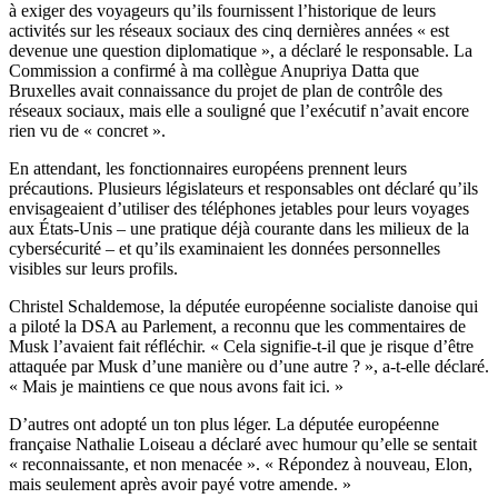
à exiger des voyageurs qu’ils fournissent l’historique de leurs
activités sur les réseaux sociaux des cinq dernières années « est
devenue une question diplomatique », a déclaré le responsable. La
Commission a confirmé à ma collègue Anupriya Datta que
Bruxelles avait connaissance du projet de plan de contrôle des
réseaux sociaux, mais elle a souligné que l’exécutif n’avait encore
rien vu de « concret ».
En attendant, les fonctionnaires européens prennent leurs
précautions. Plusieurs législateurs et responsables ont déclaré qu’ils
envisageaient d’utiliser des téléphones jetables pour leurs voyages
aux États-Unis – une pratique déjà courante dans les milieux de la
cybersécurité – et qu’ils examinaient les données personnelles
visibles sur leurs profils.
Christel Schaldemose, la députée européenne socialiste danoise qui
a piloté la DSA au Parlement, a reconnu que les commentaires de
Musk l’avaient fait réfléchir. « Cela signifie-t-il que je risque d’être
attaquée par Musk d’une manière ou d’une autre ? », a-t-elle déclaré.
« Mais je maintiens ce que nous avons fait ici. »
D’autres ont adopté un ton plus léger. La députée européenne
française Nathalie Loiseau a déclaré avec humour qu’elle se sentait
« reconnaissante, et non menacée ». « Répondez à nouveau, Elon,
mais seulement après avoir payé votre amende. »