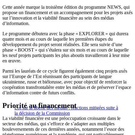
Cette année marque la troisième édition du programme NEWS, qui
propose un financement et un accompagnement pour les projets axés
sur l’innovation et la viabilité financière au sein des médias
d’information.
Le programme débutera avec la phase « EXPLORER » qui durera
quatre mois et au cours de laquelle les premières étapes du
développement du projet seront réalisées. Elle sera suivie d’une
phase « BOOST » qui s’étalera sur six mois et au cours de laquelle
les neuf projets participants les plus aboutis travailleront à leur mise
en œuvre.
Parmi les lauréats de ce cycle figurent également cinq projets axés
sur l’Europe de l’Est réunissant des participants de langue
ukrainienne, russe et biélorusse, avec pour objectif de renforcer la
coopération transfrontalière entre les médias et de préserver l’espace
d’information contre de futurs conflits.
Priorité au financement
Loi sur la liberté des médias : réactions mitigées suite à
la décision de la Commission
La viabilité financière est une préoccupation croissante dans le
secteur des médias, qui s’efforce de s’adapter aux multiples
bouleversements de ces dernières années, notamment l’essor des
plateformes numériques et la pandémie, qui ont particulièrement