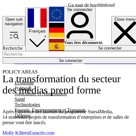
Ga naar de hoofdinhoud
Se connecter
Open sub
Close menu
English
navigation
Français
Deutsch
Vous êtes déconnecté.
Recherche
Se connecter
Español
Lumières éteintes
Se connecter
Rapporteur
Politique
Économie
Newsletters
Evénements
Em
POLICY AREAS
La transformation du secteur
Economie
des médias prend forme
Politique
Agriculture et Alimentation
Santé
Technologies
Energie, Environnement et Transport
Après l’annonce des lauréats du programme Stars4Media,
Défense
14 nouveaux projets de transformation d’entreprises et de salles de
presse vont être lancés.
Molly Killeen
Euractiv.com