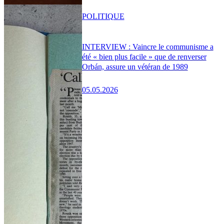
POLITIQUE
INTERVIEW : Vaincre le communisme a
été « bien plus facile » que de renverser
Orbán, assure un vétéran de 1989
05.05.2026