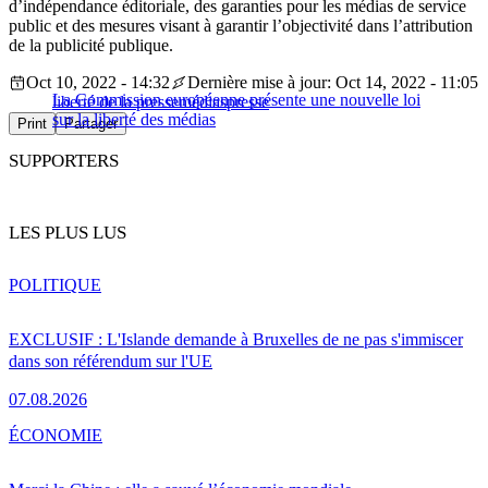
d’indépendance éditoriale, des garanties pour les médias de service
public et des mesures visant à garantir l’objectivité dans l’attribution
de la publicité publique.
Oct 10, 2022 - 14:32
Dernière mise à jour: Oct 14, 2022 - 11:05
La Commission européenne présente une nouvelle loi
liberté de la presse
médias
presse
sur la liberté des médias
Print
Partager
SUPPORTERS
LES PLUS LUS
POLITIQUE
EXCLUSIF : L'Islande demande à Bruxelles de ne pas s'immiscer
dans son référendum sur l'UE
07.08.2026
ÉCONOMIE